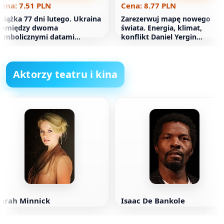
ena: 7.51 PLN
Cena: 8.77 PLN
siążka 77 dni lutego. Ukraina
Zarezerwuj mapę nowego
pomiędzy dwoma
świata. Energia, klimat,
ymbolicznymi datami
konflikt Daniel Yergin
osyjskiej ideologii wojny.
(paperback)
eporterzy (miękkie
Aktorzy teatru i kina
Sarah Minnick
Isaac De Bankole