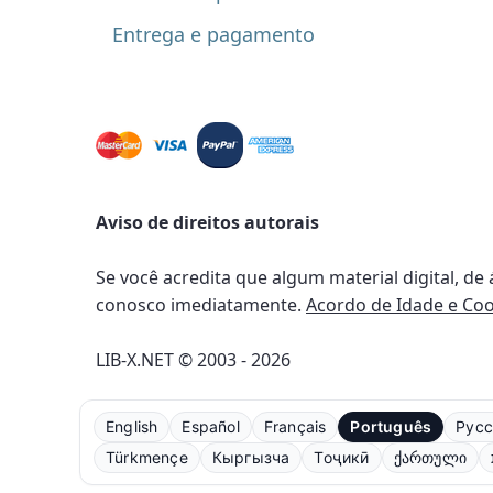
Entrega e pagamento
Aviso de direitos autorais
Se você acredita que algum material digital, de
conosco imediatamente.
Acordo de Idade e Coo
LIB-X.NET © 2003 - 2026
English
Español
Français
Português
Русс
Türkmençe
Кыргызча
Тоҷикӣ
ქართული