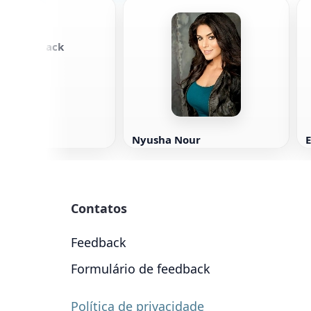
a McCormack
Nyusha Nour
E
Contatos
Feedback
Formulário de feedback
Política de privacidade