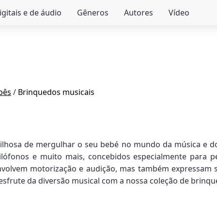
igitais e de áudio
Gêneros
Autores
Vídeo
bês
/
Brinquedos musicais
lhosa de mergulhar o seu bebé no mundo da música e dos
xilófonos e muito mais, concebidos especialmente para
envolvem motorização e audição, mas também expressam su
 desfrute da diversão musical com a nossa coleção de brinq