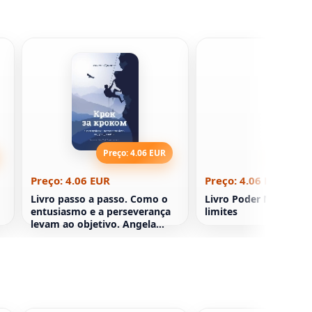
Preço: 4.06 EUR
Preço: 4
Preço: 4.06 EUR
Preço: 4.06 EUR
Livro passo a passo. Como o
Livro Poder Naval e s
entusiasmo e a perseverança
limites
levam ao objetivo. Angela
Dakworth