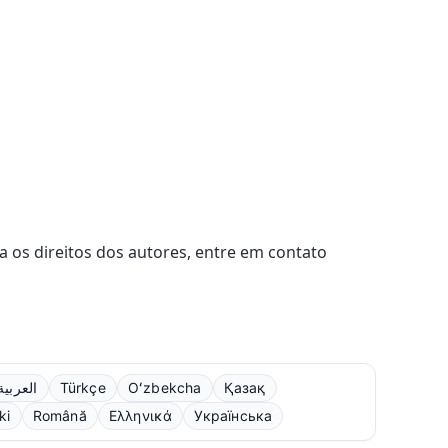
a os direitos dos autores, entre em contato
العربية
Türkçe
Oʻzbekcha
Қазақ
ki
Română
Ελληνικά
Українська