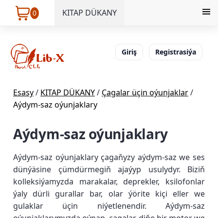
KITAP DÜKANY
0
Giriş
Registrasiýa
Esasy
/
KITAP DÜKANY
/
Çagalar üçin oýunjaklar
/
Aýdym-saz oýunjaklary
Aýdym-saz oýunjaklary
Aýdym-saz oýunjaklary çagaňyzy aýdym-saz we ses
dünýäsine çümdürmegiň ajaýyp usulydyr. Biziň
kolleksiýamyzda marakalar, deprekler, ksilofonlar
ýaly dürli gurallar bar, olar ýörite kiçi eller we
gulaklar üçin niýetlenendir. Aýdym-saz