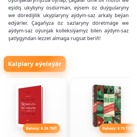
oýunjaklarymyzda oýnap, çagalar diňe bir motor we
eşidiş ukybyny ösdürmän, eýsem öz duýgularyny
we döredijilik ukyplaryny aýdym-saz arkaly beýan
edýärler. Çagaňyza öz sazlaryny döretmäge we
aýdym-saz oýunjak kolleksiýamyz bilen aýdym-saz
şatlygyndan lezzet almaga rugsat beriň!
Kalplary eýeleýär
Bahasy: 6.28 TMT
Bahasy: 8.79 TMT