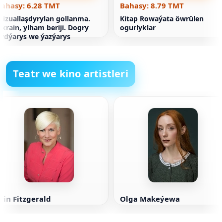
Bahasy: 6.28 TMT
Bahasy: 8.79 TMT
izuallaşdyrylan gollanma.
Kitap Rowaýata öwrülen
krain, ylham beriji. Dogry
ogurlyklar
ýdýarys we ýazýarys
Teatr we kino artistleri
rin Fitzgerald
Olga Makeýewa