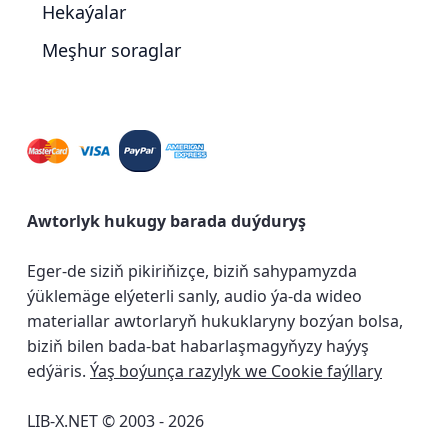
Hekaýalar
Meşhur soraglar
Awtorlyk hukugy barada duýduryş
Eger-de siziň pikiriňizçe, biziň sahypamyzda
ýüklemäge elýeterli sanly, audio ýa-da wideo
materiallar awtorlaryň hukuklaryny bozýan bolsa,
biziň bilen bada-bat habarlaşmagyňyzy haýyş
edýäris.
Ýaş boýunça razylyk we Cookie faýllary
LIB-X.NET © 2003 - 2026