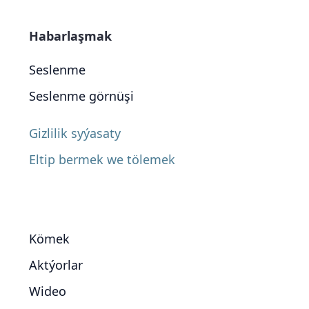
Habarlaşmak
Seslenme
Seslenme görnüşi
Gizlilik syýasaty
Eltip bermek we tölemek
Kömek
Aktýorlar
Wideo