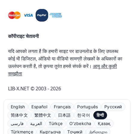
कॉपीराइट चेतावनी
यदि आपको लगता है कि हमारी साइट पर डाउनलोड के लिए उपलब्ध
कोई भी डिजिटल, ऑडियो या वीडियो सामग्री लेखकों के अधिकारों का
उल्लंघन करती है, तो कृपया तुरंत हमसे संपर्क करें।
आयु और कुकी
समझौता
LIB-X.NET © 2003 - 2026
English
Español
Français
Português
Русский
简体中文
繁體中文
日本語
한국어
हिन्दी
فارسی
العربية
Türkçe
Oʻzbekcha
Қазақ
Türkmençe
Кыргызча
Тоҷикӣ
ქართული