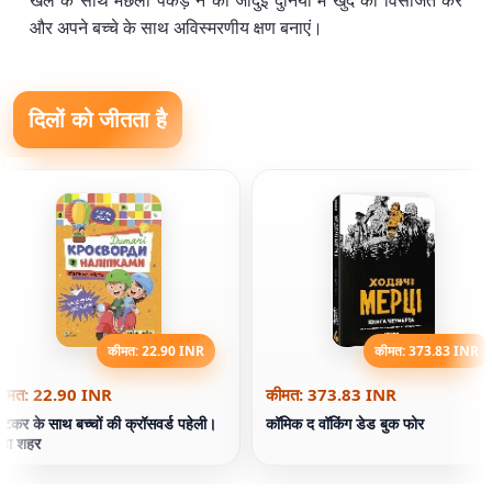
खेल के साथ मछली पकड़ ने की जादुई दुनिया में खुद को विसर्जित करें
और अपने बच्चे के साथ अविस्मरणीय क्षण बनाएं।
दिलों को जीतता है
कीमत: 22.90 INR
कीमत: 373.83 INR
ीमत: 22.90 INR
कीमत: 373.83 INR
्टिकर के साथ बच्चों की क्रॉसवर्ड पहेली।
कॉमिक द वॉकिंग डेड बुक फोर
ड़ा शहर