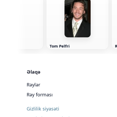
fford
Tom Pelfri
Əlaqə
Rəylər
Rəy forması
Gizlilik siyasəti