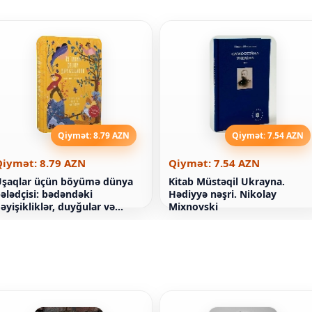
Qiymət: 8.79 AZN
Qiymət: 7.54 AZN
Qiymət: 8.79 AZN
Qiymət: 7.54 AZN
şaqlar üçün böyümə dünya
Kitab Müstəqil Ukrayna.
ələdçisi: bədəndəki
Hədiyyə nəşri. Nikolay
əyişikliklər, duyğular və
Mixnovski
ədən pozitivi