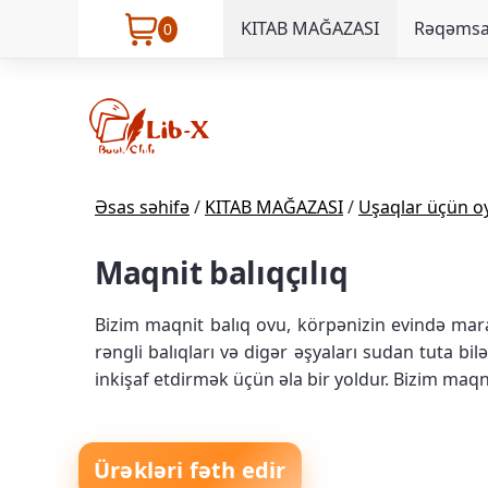
KITAB MAĞAZASI
Rəqəmsal
0
Əsas səhifə
/
KITAB MAĞAZASI
/
Uşaqlar üçün o
Maqnit balıqçılıq
Bizim maqnit balıq ovu, körpənizin evində mara
rəngli balıqları və digər əşyaları sudan tuta bil
inkişaf etdirmək üçün əla bir yoldur. Bizim maqn
Ürəkləri fəth edir