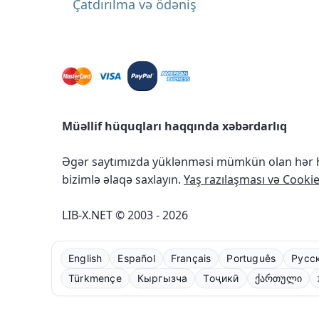
Çatdırılma və ödəniş
Müəllif hüquqları haqqında xəbərdarlıq
Əgər saytımızda yüklənməsi mümkün olan hər ha
bizimlə əlaqə saxlayın.
Yaş razılaşması və Cookie 
LIB-X.NET © 2003 - 2026
English
Español
Français
Português
Русс
Türkmençe
Кыргызча
Тоҷикӣ
ქართული