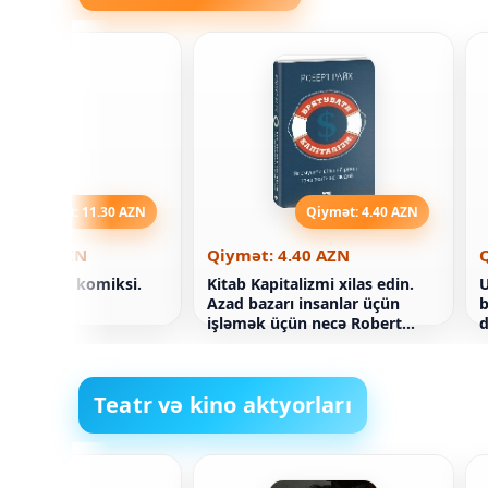
Qiymət: 11.30 AZN
Qiymət: 4.40 AZN
 11.30 AZN
Qiymət: 4.40 AZN
Jejak Sonik komiksi.
Kitab Kapitalizmi xilas edin.
U
Azad bazarı insanlar üçün
b
işləmək üçün necə Robert
d
Reich
b
Teatr və kino aktyorları