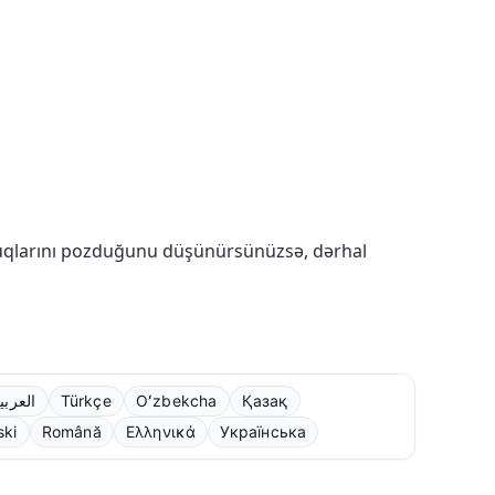
quqlarını pozduğunu düşünürsünüzsə, dərhal
العربي
Türkçe
Oʻzbekcha
Қазақ
ski
Română
Ελληνικά
Українська