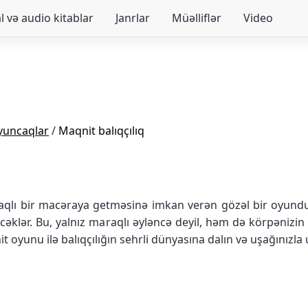
 və audio kitablar
Janrlar
Müəlliflər
Video
yuncaqlar
/
Maqnit balıqçılıq
qlı bir macəraya getməsinə imkan verən gözəl bir oyundur.
əcəklər. Bu, yalnız maraqlı əyləncə deyil, həm də körpənizin
it oyunu ilə balıqçılığın sehrli dünyasına dalın və uşağınızl