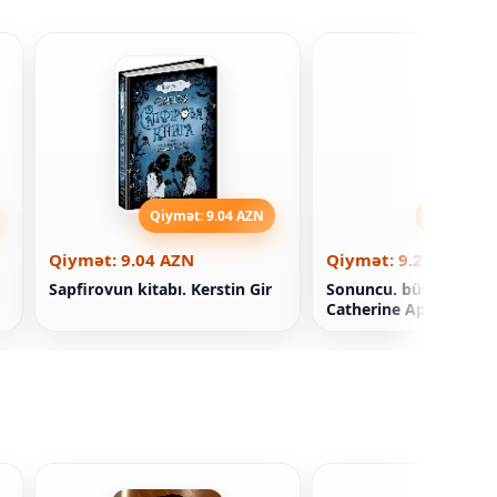
Qiymət: 9.04 AZN
Qiymət: 9
Qiymət: 9.04 AZN
Qiymət: 9.29 AZN
Sapfirovun kitabı. Kerstin Gir
Sonuncu. bütün ilk Ki
Catherine Applegate