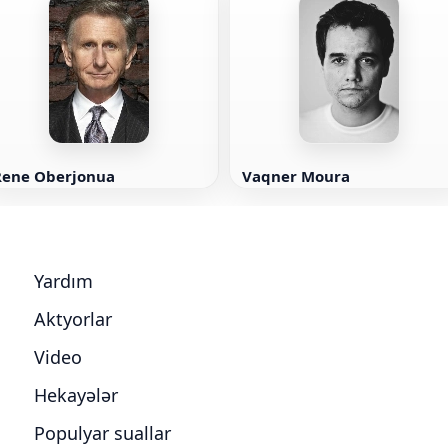
Rene Oberjonua
Vaqner Moura
Yardım
Aktyorlar
Video
Hekayələr
Populyar suallar