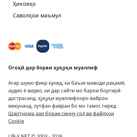
Ҳикояҳо
Саволҳои маъмул
Огоҳӣ дар бораи ҳуқуқи муаллиф
Агар шумо фикр кунед, ки баъзе маводи рақамӣ,
аудио ё видео, ки дар сайти мо барои боргирӣ
дастрасанд, ҳуқуқи муаллифонро вайрон
мекунанд, лутфан фавран бо мо тамос гиред.
Шартнома дар бораи синну сол ва файлҳои
Cookie
LIB-X.NET © 2003 - 2026