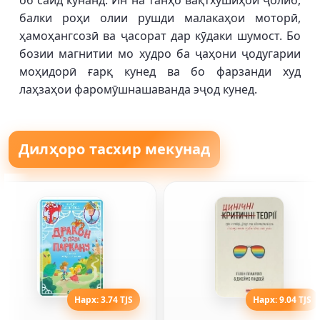
об сайд кунанд. Ин на танҳо вақтхушиҳои ҷолиб,
балки роҳи олии рушди малакаҳои моторӣ,
ҳамоҳангсозӣ ва ҷасорат дар кӯдаки шумост. Бо
бозии магнитии мо худро ба ҷаҳони ҷодугарии
моҳидорӣ ғарқ кунед ва бо фарзанди худ
лаҳзаҳои фаромӯшнашаванда эҷод кунед.
Дилҳоро тасхир мекунад
Нарх: 3.74 TJS
Нарх: 9.04 TJS