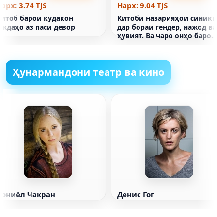
арх: 3.74 TJS
Нарх: 9.04 TJS
Китоб барои кӯдакон
Китоби назарияҳои синикӣ
Аждаҳо аз паси девор
дар бораи гендер, нажод ва
ҳувият. Ва чаро онҳо барои
ҳамаи мо фалокатоваранд
Ҳунармандони театр ва кино
Дониёл Чакран
Денис Гог