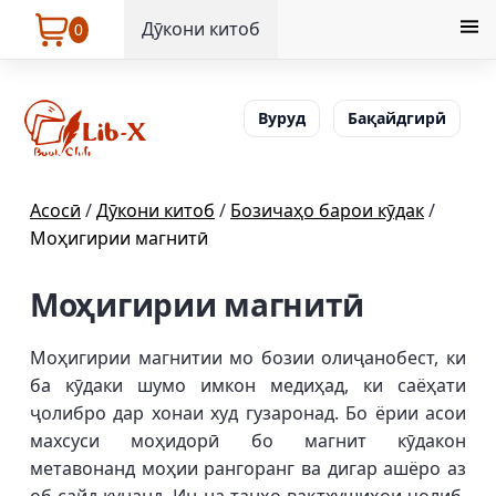
Дӯкони китоб
0
Вуруд
Бақайдгирӣ
Асосӣ
/
Дӯкони китоб
/
Бозичаҳо барои кӯдак
/
Моҳигирии магнитӣ
Моҳигирии магнитӣ
Моҳигирии магнитии мо бозии олиҷанобест, ки
ба кӯдаки шумо имкон медиҳад, ки саёҳати
ҷолибро дар хонаи худ гузаронад. Бо ёрии асои
махсуси моҳидорӣ бо магнит кӯдакон
метавонанд моҳии рангоранг ва дигар ашёро аз