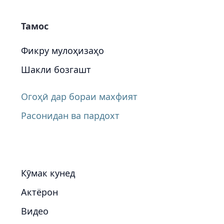
Тамос
Фикру мулоҳизаҳо
Шакли бозгашт
Огоҳӣ дар бораи махфият
Расонидан ва пардохт
Кӯмак кунед
Актёрон
Видео