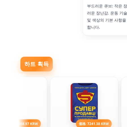
부드러운 큐브: 작은 
러운 장난감. 운동 기술
및 색상의 기본 사항을
합니다.
하트 획득
価格: 12068.97 KRW
価格: 7241.38 KRW