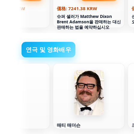
068.97 KRW
価格: 7241.38 KRW
 과학 탐정
슈퍼 셀러가 Matthew Dixon
Brent Adamson을 판매하는 대신
판매하는 법을 예약하십시오
연극 및 영화배우
심슨
매티 매더슨