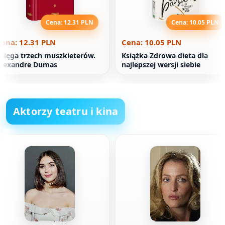
Cena: 12.31 PLN
Cena: 10.05 PLN
ena: 12.31 PLN
Cena: 10.05 PLN
sięga trzech muszkieterów.
Książka Zdrowa dieta dla
Alexandre Dumas
najlepszej wersji siebie
Aktorzy teatru i kina