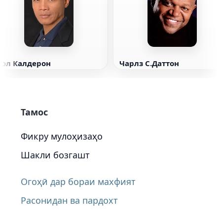
Пол Калдерон
Чарлз С.Даттон
Тамос
Фикру мулоҳизаҳо
Шакли бозгашт
Огоҳӣ дар бораи махфият
Расонидан ва пардохт