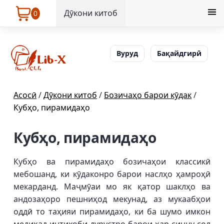
Дӯкони китоб
0
Вуруд
Бақайдгирӣ
Асосӣ
/
Дӯкони китоб
/
Бозичаҳо барои кӯдак
/
Кубҳо, пирамидаҳо
Кубҳо, пирамидаҳо
Кубҳо ва пирамидаҳо бозичаҳои классикӣ
мебошанд, ки кӯдаконро барои наслҳо ҳамроҳӣ
мекарданд. Маҷмӯаи мо як қатор шаклҳо ва
андозаҳоро пешниҳод мекунад, аз мукаабҳои
оддӣ то таҳияи пирамидаҳо, ки ба шумо имкон