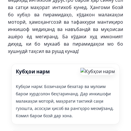
медиҳад интихоби дурустро барои ҳар синну сол
ва сатҳи маҳорат интихоб кунед. Ҳангоми бозӣ
бо кубҳо ва пирамидаҳо, кӯдакон малакаҳои
моторӣ, ҳамоҳангсозӣ ва тафаккури мантиқиро
инкишоф медиҳанд ва навъбандӣ ва муқоисаи
ашёро ёд мегиранд. Ба кӯдаки худ имконият
диҳед, ки бо мукааб ва пирамидаҳои мо бо
хушнудӣ таҳсил ва рушд кунад!
Кубҳои нарм
Кубҳои нарм: Бозичаҳои бехатар ва мулоим
барои хурдсолон беҳтаринанд. Дар инкишофи
малакаҳои моторӣ, маҳорати тактикӣ саҳм
гузошта, асосҳои ҳисоб ва рангҳоро меомӯзанд.
Комил барои бозӣ дар хона.