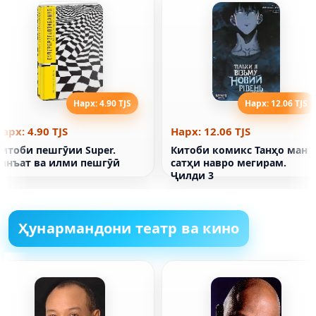
Нарх: 4.90 TJS
Нарх: 12.06 TJS
арх: 4.90 TJS
Нарх: 12.06 TJS
Китоби пешгӯии Super.
Китоби комикс Танҳо ман
Санъат ва илми пешгӯӣ
сатҳи навро мегирам.
Ҷилди 3
Ҳунармандони театр ва кино