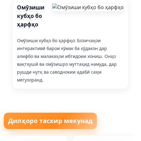
Омӯзиши
кубҳо бо
ҳарфҳо
Омӯзиши кубҳо бо ҳарфҳо: Бозичаҳои
интерактивӣ барои кӯмак ба кӯдакон дар
алифбо ва малакаҳои ибтидоии хониш. Онҳо
вақтхушӣ ва омӯзишро муттаҳид намуда, дар
рушди нутқ ва саводнокии адабӣ саҳм
мегузоранд.
Дилҳоро тасхир мекунад