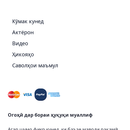
Кӯмак кунед
Актёрон
Видео
Ҳикояҳо
Саволҳои маъмул
Огоҳӣ дар бораи ҳуқуқи муаллиф
Агар шумо фикр кунед, ки баъзе маводи рақамӣ,