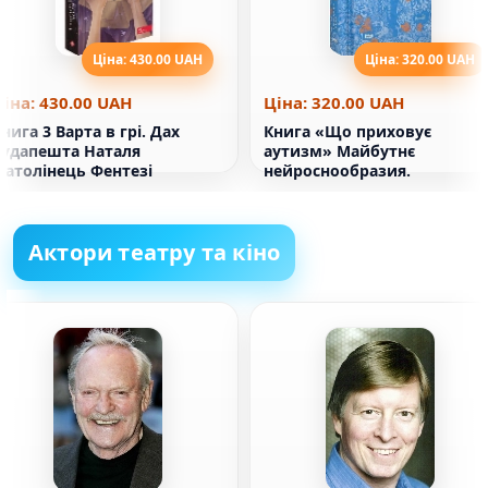
Ціна: 430.00 UAH
Ціна: 320.00 UAH
Ціна: 430.00 UAH
Ціна: 320.00 UAH
нига 3 Варта в грі. Дах
Книга «Що приховує
Будапешта Наталя
аутизм» Майбутнє
Матолінець Фентезі
нейроснообразия.
Актори театру та кіно