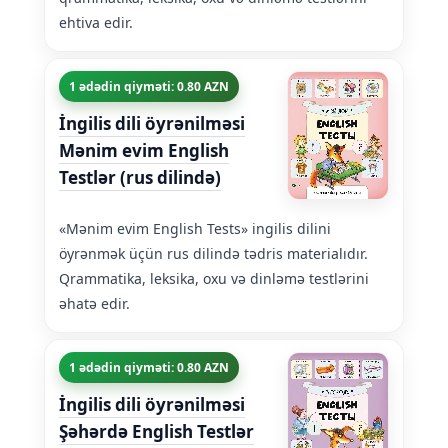
ehtiva edir.
1 ədədin qiyməti: 0.80 AZN
İngilis dili öyrənilməsi
Mənim evim English
Testlər (rus dilində)
«Mənim evim English Tests» ingilis dilini
öyrənmək üçün rus dilində tədris materialıdır.
Qrammatika, leksika, oxu və dinləmə testlərini
əhatə edir.
1 ədədin qiyməti: 0.80 AZN
İngilis dili öyrənilməsi
Şəhərdə English Testlər