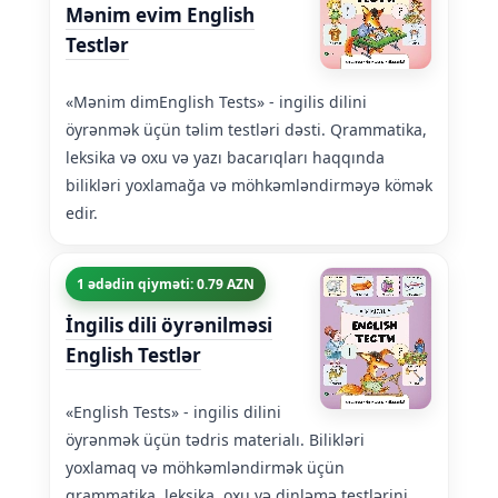
Mənim evim English
Testlər
«Mənim dimEnglish Tests» - ingilis dilini
öyrənmək üçün təlim testləri dəsti. Qrammatika,
leksika və oxu və yazı bacarıqları haqqında
bilikləri yoxlamağa və möhkəmləndirməyə kömək
edir.
1 ədədin qiyməti: 0.79 AZN
İngilis dili öyrənilməsi
English Testlər
«English Tests» - ingilis dilini
öyrənmək üçün tədris materialı. Bilikləri
yoxlamaq və möhkəmləndirmək üçün
qrammatika, leksika, oxu və dinləmə testlərini