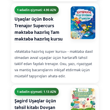
1 ədədin qiyməti: 4.90 AZN
Uşaqlar üçün Book
Trenajor Supercurs
məktəbə hazırlıq Tam
məktəbə hazırlıq kursu
«Məktəbə hazırlıq super kursu» - məktəbə daxil
olmadan əvvəl uşaqlar üçün hərtərəfli təhsil
təklif edən faydalı trenajor. Oxu, yazı, riyaziyyat
və məntiq bacarıqlarını inkişaf etdirmək üçün
müxtəlif tapşırıqları əhatə edir.
1 ədədin qiyməti: 1.13 AZN
Şagird Uşaqlar üçün
təhsil kitabı Dovşan