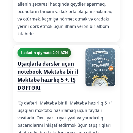
ailənin şəcərəsi haqqında qeydlər aparmaq,
əcdadların tarixini və köklərlə əlaqəni saxlamaq
və ötürmək, keçmişə hörmət etmək və oradakı
yerini dərk etmək üçün ilham verən bir albom
kitabıdır.
1 ədədin qiyməti: 2.01 AZN
Uşaqlarla dərslər üçün
notebook Məktəbə bir il
Məktəbə hazırlıq 5 +. İŞ
DƏFTƏRI
"İş dəftəri: Məktəbə bir il. Məktəbə hazırlıq 5 +"
uşaqları məktəbə hazırlamaq üçün faydalı
vasitədir. Oxu, yazı, riyaziyyat və yaradıcılıq
bacarıqlarını inkişaf etdirmək üçün tapşırıqları
əhatə edir, bu da tədris prosesinə uğurla