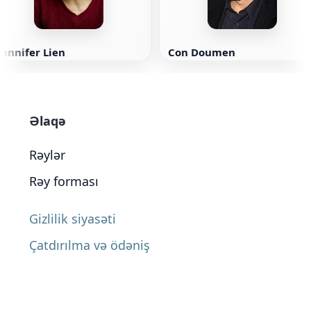
ennifer Lien
Con Doumen
Əlaqə
Rəylər
Rəy forması
Gizlilik siyasəti
Çatdırılma və ödəniş