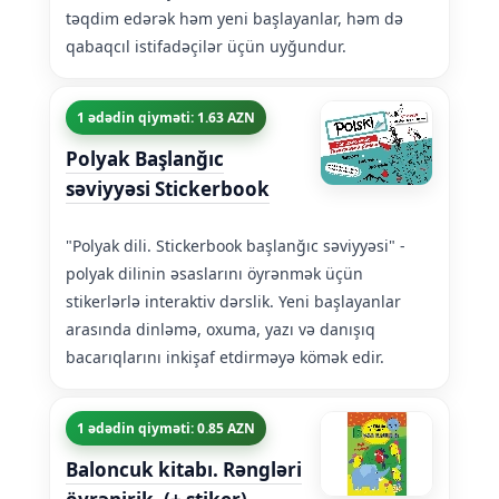
təqdim edərək həm yeni başlayanlar, həm də
qabaqcıl istifadəçilər üçün uyğundur.
1 ədədin qiyməti: 1.63 AZN
Polyak Başlanğıc
səviyyəsi Stickerbook
"Polyak dili. Stickerbook başlanğıc səviyyəsi" -
polyak dilinin əsaslarını öyrənmək üçün
stikerlərlə interaktiv dərslik. Yeni başlayanlar
arasında dinləmə, oxuma, yazı və danışıq
bacarıqlarını inkişaf etdirməyə kömək edir.
1 ədədin qiyməti: 0.85 AZN
Baloncuk kitabı. Rəngləri