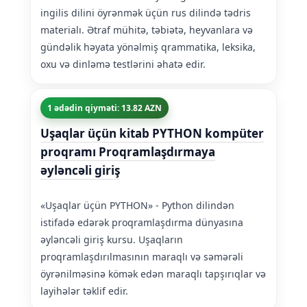
ingilis dilini öyrənmək üçün rus dilində tədris
materialı. Ətraf mühitə, təbiətə, heyvanlara və
gündəlik həyata yönəlmiş qrammatika, leksika,
oxu və dinləmə testlərini əhatə edir.
1 ədədin qiyməti: 13.82 AZN
Uşaqlar üçün kitab PYTHON kompüter
proqramı Proqramlaşdırmaya
əyləncəli giriş
«Uşaqlar üçün PYTHON» - Python dilindən
istifadə edərək proqramlaşdırma dünyasına
əyləncəli giriş kursu. Uşaqların
proqramlaşdırılmasının maraqlı və səmərəli
öyrənilməsinə kömək edən maraqlı tapşırıqlar və
layihələr təklif edir.