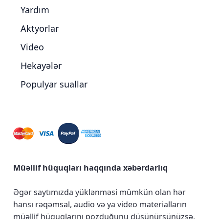
Yardım
Aktyorlar
Video
Hekayələr
Populyar suallar
Müəllif hüquqları haqqında xəbərdarlıq
Əgər saytımızda yüklənməsi mümkün olan hər
hansı rəqəmsal, audio və ya video materialların
müəllif hüquqlarını pozduğunu düşünürsünüzsə,