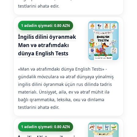
testlərini əhatə edir.
1 ədədin qiyməti: 0.80 AZN
İngilis dilini öyrənmək
Mən və ətrafımdakı
dünya English Tests
«Mən və ətrafımdakı dünya English Tests» -
gündəlik mövzulara və ətraf dünyaya yönəlmiş
ingilis dilini öyrənmək üçün rus dilində tədris
materialı. Ünsiyyət, ailə, ev və ətraf mühit ilə
bağlı qrammatika, leksika, oxu və dinləmə
testlərini əhatə edir.
1 ədədin qiyməti: 0.80 AZN