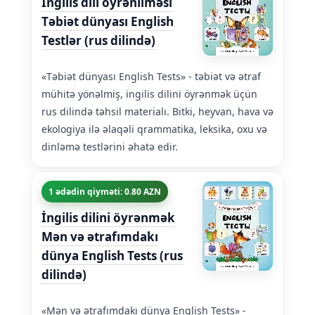
İngilis dili öyrənilməsi
Təbiət dünyası English
Testlər (rus dilində)
«Təbiət dünyası English Tests» - təbiət və ətraf
mühitə yönəlmiş, ingilis dilini öyrənmək üçün
rus dilində təhsil materialı. Bitki, heyvan, hava və
ekologiya ilə əlaqəli qrammatika, leksika, oxu və
dinləmə testlərini əhatə edir.
1 ədədin qiyməti: 0.80 AZN
İngilis dilini öyrənmək
Mən və ətrafımdakı
dünya English Tests (rus
dilində)
«Mən və ətrafımdakı dünya English Tests» -