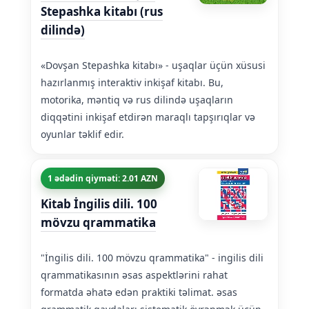
Stepashka kitabı (rus
dilində)
«Dovşan Stepashka kitabı» - uşaqlar üçün xüsusi
hazırlanmış interaktiv inkişaf kitabı. Bu,
motorika, məntiq və rus dilində uşaqların
diqqətini inkişaf etdirən maraqlı tapşırıqlar və
oyunlar təklif edir.
1 ədədin qiyməti: 2.01 AZN
Kitab İngilis dili. 100
mövzu qrammatika
"İngilis dili. 100 mövzu qrammatika" - ingilis dili
qrammatikasının əsas aspektlərini rahat
formatda əhatə edən praktiki təlimat. əsas