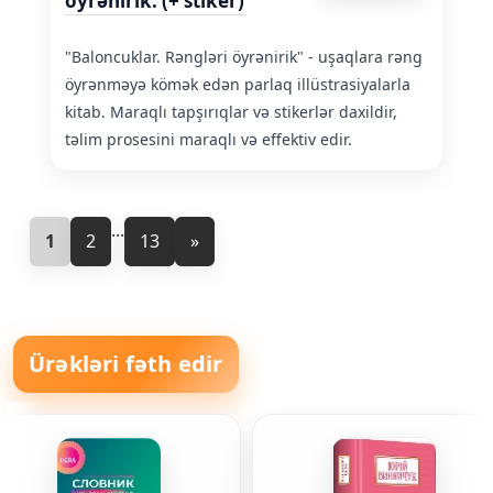
öyrənirik. (+ stiker)
"Baloncuklar. Rəngləri öyrənirik" - uşaqlara rəng
öyrənməyə kömək edən parlaq illüstrasiyalarla
kitab. Maraqlı tapşırıqlar və stikerlər daxildir,
təlim prosesini maraqlı və effektiv edir.
...
1
2
13
»
Ürəkləri fəth edir