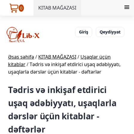
KITAB MAĞAZASI
0
Giriş
Qeydiyyat
Əsas səhifə
/
KITAB MAĞAZASI
/
Uşaqlar üçün
kitablar
/
Tədris və inkişaf etdirici uşaq ədəbiyyatı,
uşaqlarla dərslər üçün kitablar - dəftərlər
Tədris və inkişaf etdirici
uşaq ədəbiyyatı, uşaqlarla
dərslər üçün kitablar -
dəftərlər