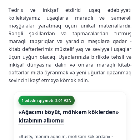
Tədris və inkişaf etdirici uşaq ədəbiyyatı
kolleksiyamız uşaqlarla maraqlı və səmərəli
məşğələlər yaratmaq üçün unikal materiallardır.
Rəngli şəkillərdən və tapmacalardan tutmuş
maraqlı tapşırıqlar və yaradıcı məşqlərə qədər -
kitab dəftərlərimiz müxtəlif yaş və səviyyəli uşaqlar
üçün uyğun olacaq. Uşaqlarınızla birlikdə təhsil və
inkişaf dünyasına dalın və onlara maraqlı kitab-
dəftərlərimizlə öyrənmək və yeni uğurlar qazanmaq
sevincini kəşf etməyə kömək edin.
1 ədədin qiyməti: 2.01 AZN
«Ağacımı böyüt, möhkəm köklərdən»
kitabının albomu
«Rusty, mənim ağacım, möhkəm köklərdən» -