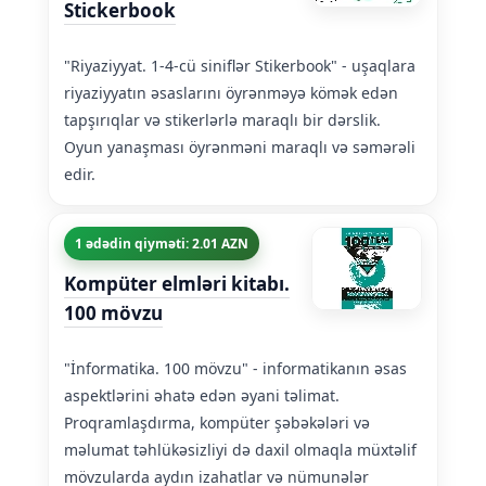
Stickerbook
"Riyaziyyat. 1-4-cü siniflər Stikerbook" - uşaqlara
riyaziyyatın əsaslarını öyrənməyə kömək edən
tapşırıqlar və stikerlərlə maraqlı bir dərslik.
Oyun yanaşması öyrənməni maraqlı və səmərəli
edir.
1 ədədin qiyməti: 2.01 AZN
Kompüter elmləri kitabı.
100 mövzu
"İnformatika. 100 mövzu" - informatikanın əsas
aspektlərini əhatə edən əyani təlimat.
Proqramlaşdırma, kompüter şəbəkələri və
məlumat təhlükəsizliyi də daxil olmaqla müxtəlif
mövzularda aydın izahatlar və nümunələr