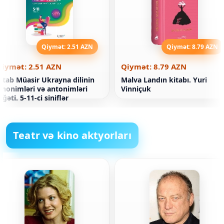
Qiymət: 2.51 AZN
Qiymət: 8.79 AZN
Qiymət: 2.51 AZN
Qiymət: 8.79 AZN
itab Müasir Ukrayna dilinin
Malva Landın kitabı. Yuri
inonimləri və antonimləri
Vinniçuk
üğəti. 5-11-ci siniflər
Teatr və kino aktyorları