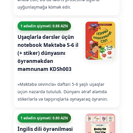
uyğunlaşmağa kömək edir.
1 ədədin qiyməti: 0.88 AZN
Uşaqlarla dərslər üçün
notebook Məktəbə 5-6 il
(+ stiker) dünyasını
öyrənməkdən
məmnunam KDSh003
«Məktəbə sevinclə» dəftəri 5-6 yaşlı uşaqlar
üçün nəzərdə tutulub. Dünyanı ətraf aləmdə
stikerlərlə və tapşırıqlarla oynayaraq öyrənin.
1 ədədin qiyməti: 0.80 AZN
İngilis dili öyrənilməsi