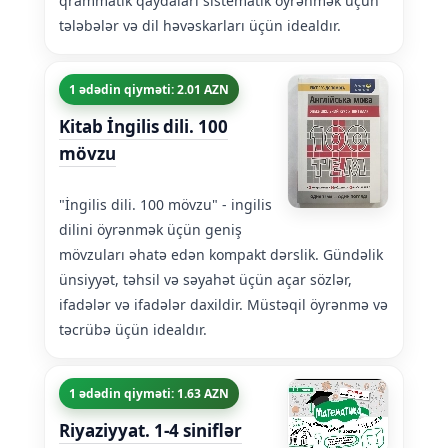
qrammatik qaydaları sistematik öyrənmək üçün
tələbələr və dil həvəskarları üçün idealdır.
1 ədədin qiyməti: 2.01 AZN
Kitab İngilis dili. 100
mövzu
"İngilis dili. 100 mövzu" - ingilis
dilini öyrənmək üçün geniş
mövzuları əhatə edən kompakt dərslik. Gündəlik
ünsiyyət, təhsil və səyahət üçün açar sözlər,
ifadələr və ifadələr daxildir. Müstəqil öyrənmə və
təcrübə üçün idealdır.
1 ədədin qiyməti: 1.63 AZN
Riyaziyyat. 1-4 siniflər