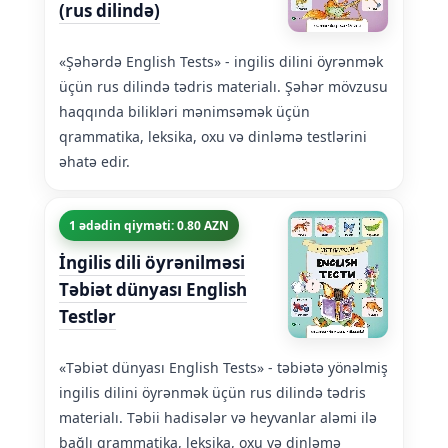
(rus dilində)
«Şəhərdə English Tests» - ingilis dilini öyrənmək
üçün rus dilində tədris materialı. Şəhər mövzusu
haqqında bilikləri mənimsəmək üçün
qrammatika, leksika, oxu və dinləmə testlərini
əhatə edir.
1 ədədin qiyməti: 0.80 AZN
İngilis dili öyrənilməsi
Təbiət dünyası English
Testlər
«Təbiət dünyası English Tests» - təbiətə yönəlmiş
ingilis dilini öyrənmək üçün rus dilində tədris
materialı. Təbii hadisələr və heyvanlar aləmi ilə
bağlı qrammatika, leksika, oxu və dinləmə