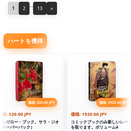
...
1
2
13
»
ハートを獲得
価格: 520.00 JPY
価格: 1920.00 JPY
価格: 520.00 JPY
価格: 1920.00 JPY
バンガロー・ブック。サラ・ジオ
コミックブックのみ新しいレベ
（ペーパーバック）
を取ります。ボリューム4