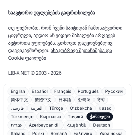
საავტორო უფლებების გაფრთხილება
თუ ფიქრობთ, რომ ჩვენი საიტიდან ჩამოსატვირთი
ციფრული, აუდიო ან ვიდეო მასალები არღვევს
ავტორთა უფლებებს, გთხოვთ დაუყოვნებლივ
დაგვიკავშირდეთ.
ასაკობრივი შეთანხმება და
Cookie ფაილები
LIB-X.NET © 2003 - 2026
English
Español
Français
Português
Русский
简体中文
繁體中文
日本語
한국어
हिन्दी
فارسی
العربية
Türkçe
Oʻzbekcha
Қазақ
Türkmençe
Кыргызча
Тоҷикӣ
ქართული
עברית
Azərbaycan dili
Հայերեն
Deutsch
Italiano
Polski
Română
Ελληνικά
Українська