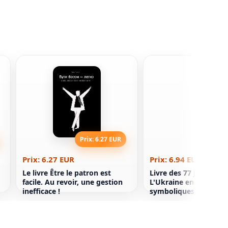
Prix: 6.27 EUR
Prix: 6
Prix: 6.27 EUR
Prix: 6.94 EUR
Le livre Être le patron est
Livre des 77 jours de f
facile. Au revoir, une gestion
L'Ukraine entre les de
inefficace !
symboliques de l'idéo
russe de la guerre. Le
Reporters (doux