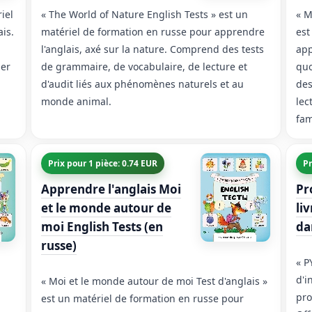
iel
« The World of Nature English Tests » est un
« M
is.
matériel de formation en russe pour apprendre
est
l'anglais, axé sur la nature. Comprend des tests
app
ler
de grammaire, de vocabulaire, de lecture et
quo
d'audit liés aux phénomènes naturels et au
des
monde animal.
lec
fam
Prix pour 1 pièce: 0.74 EUR
Pr
Apprendre l'anglais Moi
Pr
et le monde autour de
li
moi English Tests (en
da
russe)
« P
d'i
« Moi et le monde autour de moi Test d'anglais »
pro
est un matériel de formation en russe pour