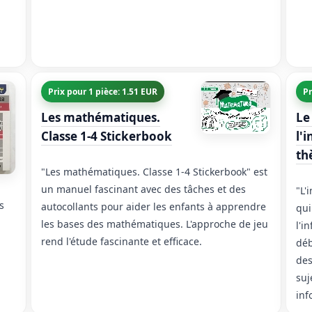
Prix pour 1 pièce: 1.51 EUR
Pr
Les mathématiques.
Le
Classe 1-4 Stickerbook
l'
th
"Les mathématiques. Classe 1-4 Stickerbook" est
un manuel fascinant avec des tâches et des
"L'
s
autocollants pour aider les enfants à apprendre
qui
les bases des mathématiques. L'approche de jeu
l'i
rend l'étude fascinante et efficace.
déb
des
suj
inf