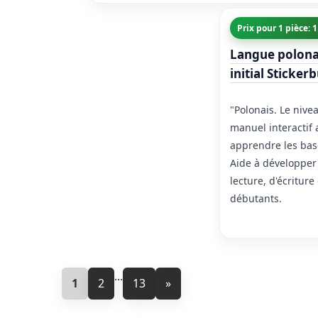
Prix pour 1 pièce: 
Langue polona
initial Sticker
"Polonais. Le nivea
manuel interactif 
apprendre les bas
Aide à développer
lecture, d'écriture
débutants.
...
1
2
13
»