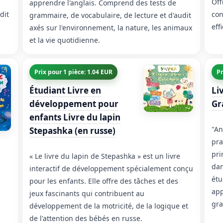
Off
apprendre l'anglais. Comprend des tests de
dit
con
grammaire, de vocabulaire, de lecture et d'audit
eff
axés sur l'environnement, la nature, les animaux
et la vie quotidienne.
Prix pour 1 pièce: 1.04 EUR
Pr
Étudiant Livre en
Li
développement pour
Gr
enfants Livre du lapin
"An
Stepashka (en russe)
pra
pri
« Le livre du lapin de Stepashka » est un livre
dan
interactif de développement spécialement conçu
n
étu
pour les enfants. Elle offre des tâches et des
app
jeux fascinants qui contribuent au
gra
développement de la motricité, de la logique et
de l'attention des bébés en russe.