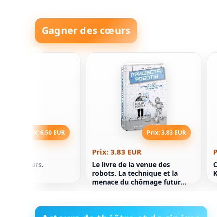
Gagner des cœurs
Prix: 6.50 EUR
Prix: 3.83 EUR
50 EUR
Prix: 3.83 EUR
P
Entre voleurs.
Le livre de la venue des
C
e Young
robots. La technique et la
K
menace du chômage futur
Martin Ford