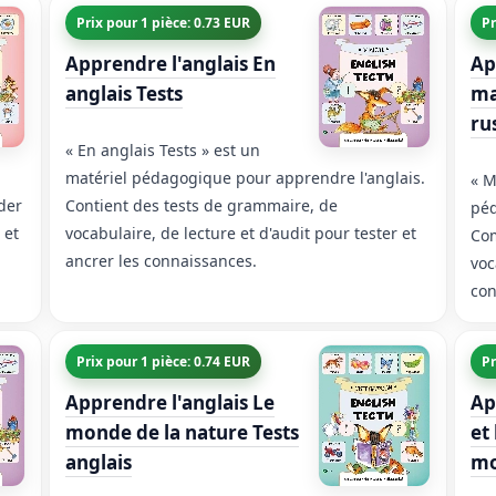
Prix pour 1 pièce: 0.73 EUR
Pr
Apprendre l'anglais En
Ap
anglais Tests
ma
ru
« En anglais Tests » est un
matériel pédagogique pour apprendre l'anglais.
« M
ider
Contient des tests de grammaire, de
péd
 et
vocabulaire, de lecture et d'audit pour tester et
Com
ancrer les connaissances.
voc
con
Prix pour 1 pièce: 0.74 EUR
Pr
Apprendre l'anglais Le
Ap
monde de la nature Tests
et
anglais
mo