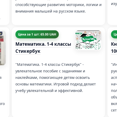
из
способствующие развитию моторики, логики и
внимания малышей на русском языке.
.
Цена за 1 шт: 65.00 UAH
Це
Математика. 1-4 классы
Кн
Стикербук
10
"Математика. 1-4 классы Стикербук" -
"Ин
увлекательное пособие с заданиями и
ру
я
наклейками, помогающее детям освоить
асп
основы математики. Игровой подход делает
на
учебу увлекательной и эффективной.
по
об
ого
вк
сет