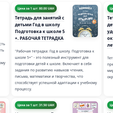
Цена за 1 шт: 80.00 UAH
Це
Тетрадь для занятий с
Те
детьми Год в школу
де
Подготовка к школе 5
уд
+. РАБОЧАЯ ТЕТРАДКА
ок
сть
ле
ять
"Рабочая тетрадка: Год в школу. Подготовка к
школе 5+" - это полезный инструмент для
Тет
ому
подготовки детей к школе. Включает в себя
пре
задания по развитию навыков чтения,
ми
письма, математики и творчества, что
ок
способствует успешной адаптации к учебному
процессу.
Цена за 1 шт: 31.50 UAH
Це