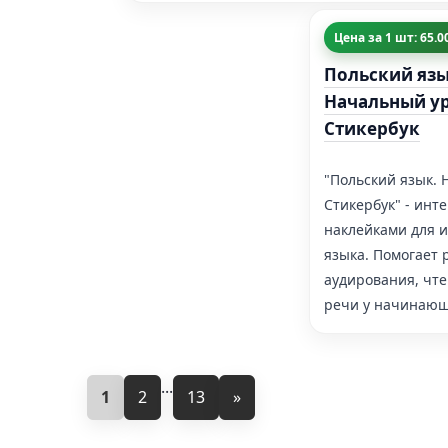
Цена за 1 шт: 65.
Польский яз
Начальный у
Стикербук
"Польский язык.
Стикербук" - инт
наклейками для и
языка. Помогает 
аудирования, чте
речи у начинающ
...
1
2
13
»