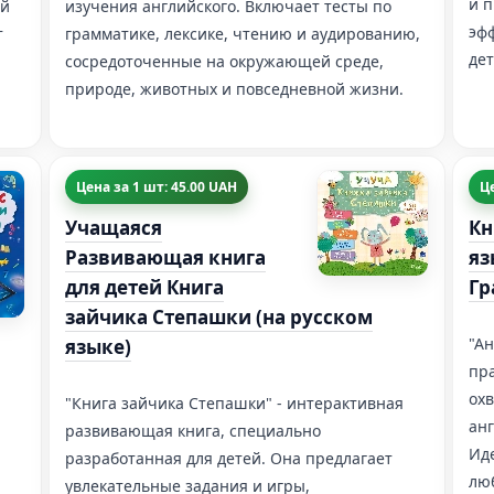
и 
ый
изучения английского. Включает тесты по
эф
т
грамматике, лексике, чтению и аудированию,
дет
сосредоточенные на окружающей среде,
природе, животных и повседневной жизни.
Цена за 1 шт: 45.00 UAH
Це
Учащаяся
Кн
Развивающая книга
яз
для детей Книга
Гр
зайчика Степашки (на русском
"Ан
языке)
пр
ох
"Книга зайчика Степашки" - интерактивная
анг
развивающая книга, специально
Иде
разработанная для детей. Она предлагает
лю
увлекательные задания и игры,