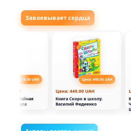
Завоевывает сердца
Цена: 218.00 UAH
Цена: 440.00 UAH
18.00 UAH
Цена: 440.00 UAH
ля детей Тайная
Книга Скоро в школу.
Санта-Клауса
Василий Федиенко
Ч