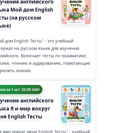
учение английского
ыка Мой дом English
сты (на русском
ыке)
й дом English Тесты" - это учебный
ериал на русском языке для изучения
лийского. Включает тесты по грамматике,
ксике, чтению и аудированию, помогающие
репить знания.
на за 1 шт: 32.00 UAH
учение английского
ыка Я и мир вокруг
ня English Тесты
и мир вокруг меня English Тесты" - учебный