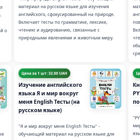
материал на русском языке для изучения
мат
ал
английского, сфокусированный на природе.
ан
.
Включает тесты по грамматике, лексике,
по
чтению и аудированию, связанные с
Вкл
й о
природными явлениями и животным миру.
чт
об
сре
Цена за 1 шт: 32.00 UAH
Це
Изучение английского
Кн
языка Я и мир вокруг
PY
меня English Тесты (на
по
русском языке)
"PY
ми
"Я и мир вокруг меня English Тесты" -
язы
ке
обучающий материал на русском языке для