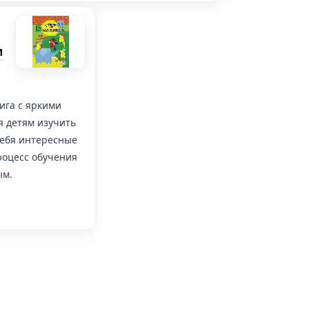
м
нига с яркими
 детям изучить
себя интересные
роцесс обучения
ым.