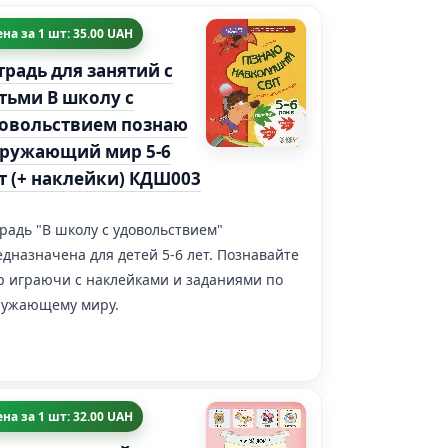
на за 1 шт: 35.00 UAH
традь для занятий с
тьми В школу с
овольствием познаю
ружающий мир 5-6
т (+ наклейки) КДШ003
радь "В школу с удовольствием"
дназначена для детей 5-6 лет. Познавайте
р играючи с наклейками и заданиями по
ружающему миру.
на за 1 шт: 32.00 UAH