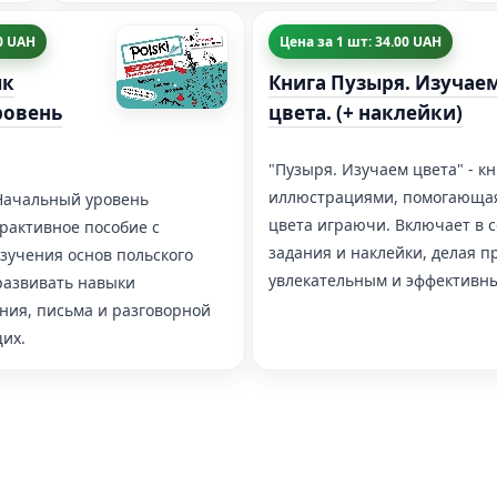
00 UAH
Цена за 1 шт: 34.00 UAH
ык
Книга Пузыря. Изучае
ровень
цвета. (+ наклейки)
"Пузыря. Изучаем цвета" - к
иллюстрациями, помогающая
 Начальный уровень
цвета играючи. Включает в 
ерактивное пособие с
задания и наклейки, делая п
зучения основ польского
увлекательным и эффективн
развивать навыки
ния, письма и разговорной
их.