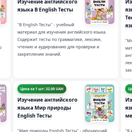
Изучение английского
Из
языка В English Тесты
яз
Те
"В English Тесты" - учебный
яз
материал для изучения английского языка.
Содержит тесты по грамматике, лексике,
"Мо
чтению и аудированию для проверки и
о
мат
закрепления знаний.
анг
ле
зак
Цена за 1 шт: 32.00 UAH
Це
Изучение английского
Из
языка Мир природы
яз
English Тесты
ме
"Мир природы English Тесты" - обучающий
"Я 