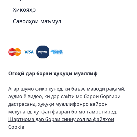
Ҳикояҳо
Саволҳои маъмул
Огоҳӣ дар бораи ҳуқуқи муаллиф
Агар шумо фикр кунед, ки баъзе маводи рақамӣ,
аудио ё видео, ки дар сайти мо барои боргирӣ
дастрасанд, ҳуқуқи муаллифонро вайрон
мекунанд, лутфан фавран бо мо тамос гиред.
Шартнома дар бораи синну сол ва файлҳои
Cookie