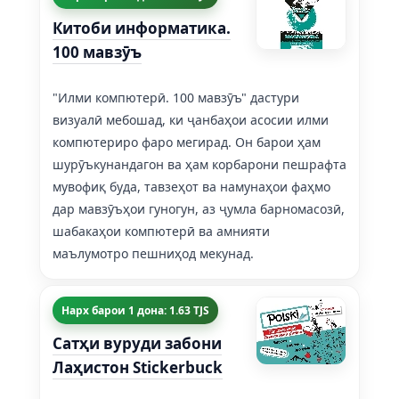
Китоби информатика.
100 мавзӯъ
"Илми компютерӣ. 100 мавзӯъ" дастури
визуалӣ мебошад, ки ҷанбаҳои асосии илми
компютериро фаро мегирад. Он барои ҳам
шурӯъкунандагон ва ҳам корбарони пешрафта
мувофиқ буда, тавзеҳот ва намунаҳои фаҳмо
дар мавзӯъҳои гуногун, аз ҷумла барномасозӣ,
шабакаҳои компютерӣ ва амнияти
маълумотро пешниҳод мекунад.
Нарх барои 1 дона: 1.63 TJS
Сатҳи вуруди забони
Лаҳистон Stickerbuck