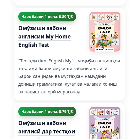
Нарх барои 1 дона: 0.80 TJS
Омӯзиши забони
англисии My Home
English Test
"Тестҳои dim 'English My" - маҷмӯи санҷишҳои
таълимӣ барои омӯзиши забони англисӣ.
Барои санҷидан ва мустаҳкам намудани
дониши грамматика, луғат ва малакаи хониш
ва навиштан ёрӣ мерасонад.
Нарх барои 1 дона: 0.79 TJS
Омӯзиши забони
англисӣ дар тестҳои