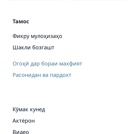
Тамос
Фикру мулоҳизаҳо
Шакли бозгашт
Огоҳӣ дар бораи махфият
Расонидан ва пардохт
Кӯмак кунед
Актёрон
Видео