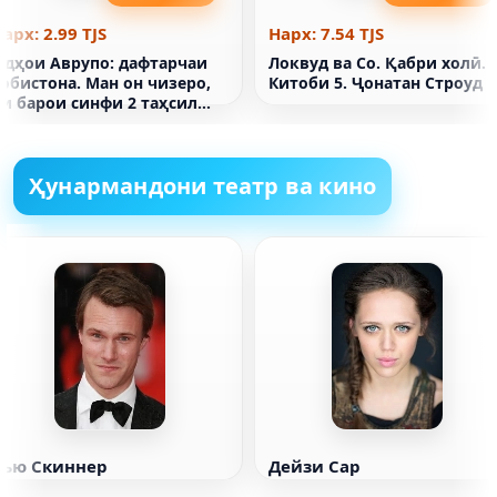
арх: 2.99 TJS
Нарх: 7.54 TJS
Идҳои Аврупо: дафтарчаи
Локвуд ва Co. Қабри холӣ.
обистона. Ман он чизеро,
Китоби 5. Ҷонатан Строуд
ки барои синфи 2 таҳсил
кардам, муттаҳид мекунам
Ҳунармандони театр ва кино
Хью Скиннер
Дейзи Сар