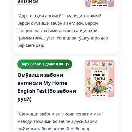
англисӣ
"Дар тестҳои англисӣ" - маводи таълимӣ
барои омӯзиши забони англисӣ. Барои
санҷиш ва таҳкими дониш санҷишҳои
грамматикӣ, луғат, хониш ва гӯшкуниро дар
бар мегирад.
Нарх барои 1 дона: 0.80 TJS
Омӯзиши забони
англисии My Home
English Test (бо забони
русӣ)
"Санҷиши забони англисии хонагии ман"
маводи таълимӣ бо забони русӣ барои
омӯзиши забони англисӣ мебошад.