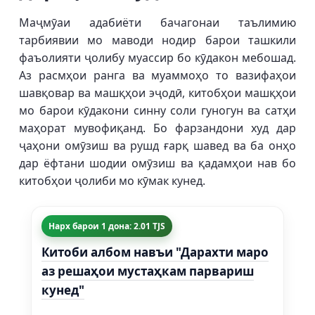
Маҷмӯаи адабиёти бачагонаи таълимию
тарбиявии мо маводи нодир барои ташкили
фаъолияти ҷолибу муассир бо кӯдакон мебошад.
Аз расмҳои ранга ва муаммоҳо то вазифаҳои
шавқовар ва машқҳои эҷодӣ, китобҳои машқҳои
мо барои кӯдакони синну соли гуногун ва сатҳи
маҳорат мувофиқанд. Бо фарзандони худ дар
ҷаҳони омӯзиш ва рушд ғарқ шавед ва ба онҳо
дар ёфтани шодии омӯзиш ва қадамҳои нав бо
китобҳои ҷолиби мо кӯмак кунед.
Нарх барои 1 дона: 2.01 TJS
Китоби албом навъи "Дарахти маро
аз решаҳои мустаҳкам парвариш
кунед"