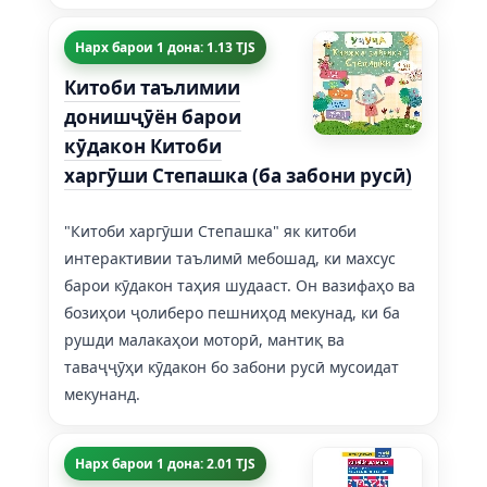
Нарх барои 1 дона: 1.13 TJS
Китоби таълимии
донишҷӯён барои
кӯдакон Китоби
харгӯши Степашка (ба забони русӣ)
"Китоби харгӯши Степашка" як китоби
интерактивии таълимӣ мебошад, ки махсус
барои кӯдакон таҳия шудааст. Он вазифаҳо ва
бозиҳои ҷолиберо пешниҳод мекунад, ки ба
рушди малакаҳои моторӣ, мантиқ ва
таваҷҷӯҳи кӯдакон бо забони русӣ мусоидат
мекунанд.
Нарх барои 1 дона: 2.01 TJS