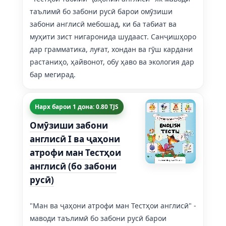
таълимӣ бо забони русӣ барои омӯзиши
забони англисӣ мебошад, ки ба табиат ва
муҳити зист нигаронида шудааст. Санҷишҳоро
дар грамматика, луғат, хондан ва гӯш кардани
растаниҳо, ҳайвонот, обу ҳаво ва экология дар
бар мегирад.
Нарх барои 1 дона: 0.80 TJS
Омӯзиши забони
англисӣ I ва ҷаҳони
атрофи ман Тестҳои
англисӣ (бо забони
русӣ)
"Ман ва ҷаҳони атрофи ман Тестҳои англисӣ" -
маводи таълимӣ бо забони русӣ барои