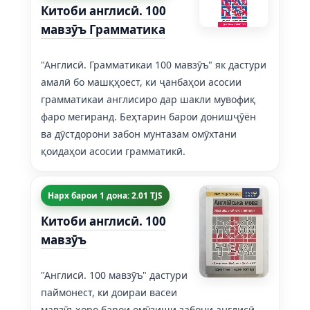
Китоби англисӣ. 100
мавзӯъ Грамматика
"Англисӣ. Грамматикаи 100 мавзӯъ" як дастури
амалӣ бо машқҳоест, ки ҷанбаҳои асосии
грамматикаи англисиро дар шакли мувофиқ
фаро мегиранд. Беҳтарин барои донишҷӯён
ва дӯстдорони забон мунтазам омӯхтани
қоидаҳои асосии грамматикӣ.
Нарх барои 1 дона: 2.01 TJS
Китоби англисӣ. 100
мавзӯъ
"Англисӣ. 100 мавзӯъ" дастури
паймонест, ки доираи васеи
мавзӯъҳоро барои омӯзиши забони англисӣ