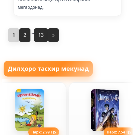
мегардонад.
...
1
2
13
»
Дилҳоро тасхир мекунад
Нарх: 2.99 TJS
Нарх: 7.54 TJS