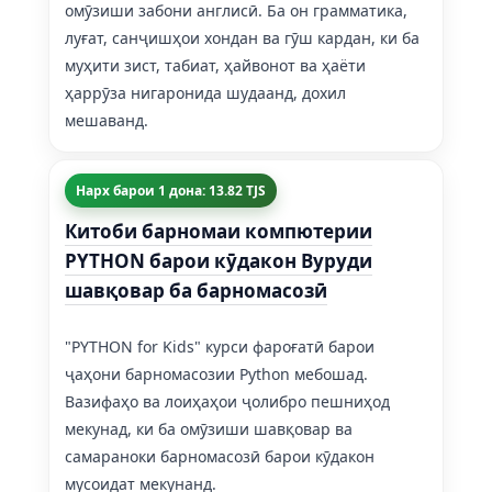
омӯзиши забони англисӣ. Ба он грамматика,
луғат, санҷишҳои хондан ва гӯш кардан, ки ба
муҳити зист, табиат, ҳайвонот ва ҳаёти
ҳаррӯза нигаронида шудаанд, дохил
мешаванд.
Нарх барои 1 дона: 13.82 TJS
Китоби барномаи компютерии
PYTHON барои кӯдакон Вуруди
шавқовар ба барномасозӣ
"PYTHON for Kids" курси фароғатӣ барои
ҷаҳони барномасозии Python мебошад.
Вазифаҳо ва лоиҳаҳои ҷолибро пешниҳод
мекунад, ки ба омӯзиши шавқовар ва
самараноки барномасозӣ барои кӯдакон
мусоидат мекунанд.