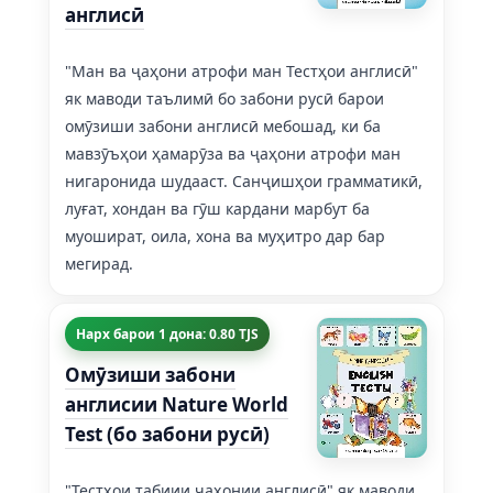
англисӣ
"Ман ва ҷаҳони атрофи ман Тестҳои англисӣ"
як маводи таълимӣ бо забони русӣ барои
омӯзиши забони англисӣ мебошад, ки ба
мавзӯъҳои ҳамарӯза ва ҷаҳони атрофи ман
нигаронида шудааст. Санҷишҳои грамматикӣ,
луғат, хондан ва гӯш кардани марбут ба
муошират, оила, хона ва муҳитро дар бар
мегирад.
Нарх барои 1 дона: 0.80 TJS
Омӯзиши забони
англисии Nature World
Test (бо забони русӣ)
"Тестҳои табиии ҷаҳонии англисӣ" як маводи