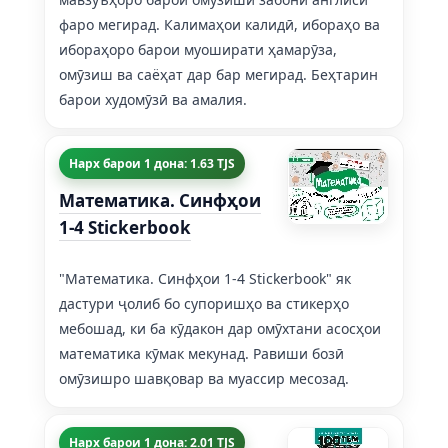
фаро мегирад. Калимаҳои калидӣ, ибораҳо ва
ибораҳоро барои муоширати ҳамарӯза,
омӯзиш ва саёҳат дар бар мегирад. Беҳтарин
барои худомӯзӣ ва амалия.
Нарх барои 1 дона: 1.63 TJS
Математика. Синфҳои
1-4 Stickerbook
"Математика. Синфҳои 1-4 Stickerbook" як
дастури ҷолиб бо супоришҳо ва стикерҳо
мебошад, ки ба кӯдакон дар омӯхтани асосҳои
математика кӯмак мекунад. Равиши бозӣ
омӯзишро шавқовар ва муассир месозад.
Нарх барои 1 дона: 2.01 TJS