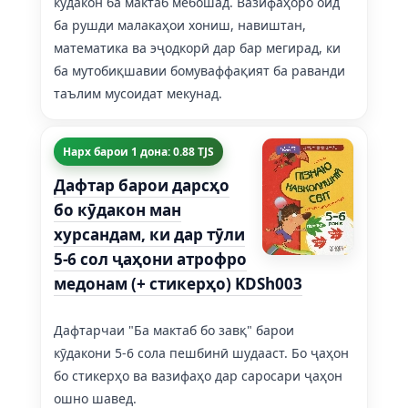
кӯдакон ба мактаб мебошад. Вазифаҳоро оид
ба рушди малакаҳои хониш, навиштан,
математика ва эҷодкорӣ дар бар мегирад, ки
ба мутобиқшавии бомуваффақият ба раванди
таълим мусоидат мекунад.
Нарх барои 1 дона: 0.88 TJS
Дафтар барои дарсҳо
бо кӯдакон ман
хурсандам, ки дар тӯли
5-6 сол ҷаҳони атрофро
медонам (+ стикерҳо) KDSh003
Дафтарчаи "Ба мактаб бо завқ" барои
кӯдакони 5-6 сола пешбинӣ шудааст. Бо ҷаҳон
бо стикерҳо ва вазифаҳо дар саросари ҷаҳон
ошно шавед.