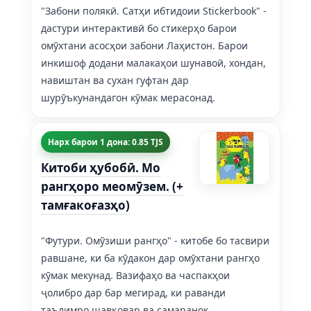
"Забони полякӣ. Сатҳи ибтидоии Stickerbook" -
дастури интерактивӣ бо стикерҳо барои
омӯхтани асосҳои забони Лаҳистон. Барои
инкишоф додани малакаҳои шунавоӣ, хондан,
навиштан ва сухан гуфтан дар
шурӯъкунандагон кӯмак мерасонад.
Нарх барои 1 дона: 0.85 TJS
Китоби ҳубобӣ. Мо
рангҳоро меомӯзем. (+
тамғакоғазҳо)
"Футури. Омӯзиши рангҳо" - китобе бо тасвири
равшане, ки ба кӯдакон дар омӯхтани рангҳо
кӯмак мекунад. Вазифаҳо ва часпакҳои
ҷолибро дар бар мегирад, ки раванди
таълимро шавқовар ва самаранок