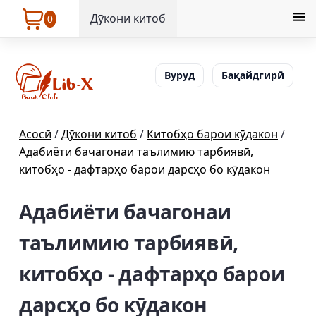
Дӯкони китоб
0
Вуруд
Бақайдгирӣ
Асосӣ
/
Дӯкони китоб
/
Китобҳо барои кӯдакон
/
Адабиёти бачагонаи таълимию тарбиявӣ,
китобҳо - дафтарҳо барои дарсҳо бо кӯдакон
Адабиёти бачагонаи
таълимию тарбиявӣ,
китобҳо - дафтарҳо барои
дарсҳо бо кӯдакон