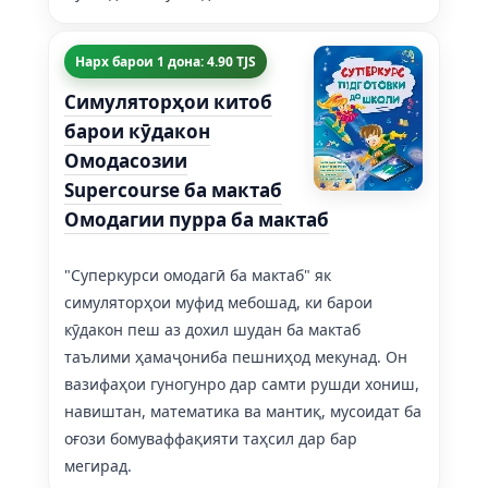
Нарх барои 1 дона: 4.90 TJS
Симуляторҳои китоб
барои кӯдакон
Омодасозии
Supercourse ба мактаб
Омодагии пурра ба мактаб
"Суперкурси омодагӣ ба мактаб" як
симуляторҳои муфид мебошад, ки барои
кӯдакон пеш аз дохил шудан ба мактаб
таълими ҳамаҷониба пешниҳод мекунад. Он
вазифаҳои гуногунро дар самти рушди хониш,
навиштан, математика ва мантиқ, мусоидат ба
оғози бомуваффақияти таҳсил дар бар
мегирад.