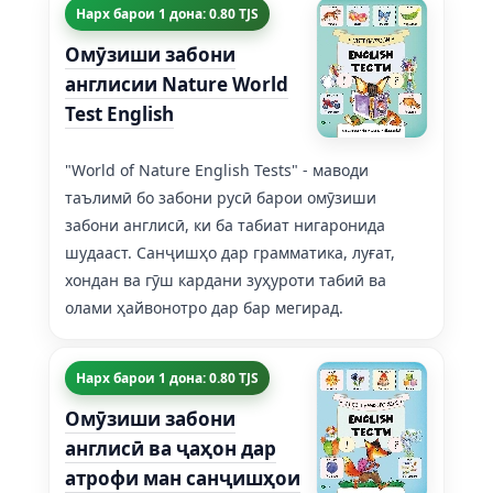
Нарх барои 1 дона: 0.80 TJS
Омӯзиши забони
англисии Nature World
Test English
"World of Nature English Tests" - маводи
таълимӣ бо забони русӣ барои омӯзиши
забони англисӣ, ки ба табиат нигаронида
шудааст. Санҷишҳо дар грамматика, луғат,
хондан ва гӯш кардани зуҳуроти табиӣ ва
олами ҳайвонотро дар бар мегирад.
Нарх барои 1 дона: 0.80 TJS
Омӯзиши забони
англисӣ ва ҷаҳон дар
атрофи ман санҷишҳои