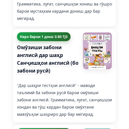
Грамматика, луғат, санҷишҳои хониш ва гӯшро
барои мустаҳкам кардани дониш дар бар
мегирад.
Нарх барои 1 дона: 0.80 TJS
Омӯзиши забони
англисӣ дар шаҳр
Санҷишҳои англисӣ (бо
забони русӣ)
"Дар шаҳри тестҳои англисӣ" - маводи
таълимӣ ба забони русӣ барои омӯзиши
забони англисӣ. Грамматика, луғат, санҷишҳои
хондан ва гӯш кардан барои омӯхтани
мавзӯъҳои шаҳриро дар бар мегирад.