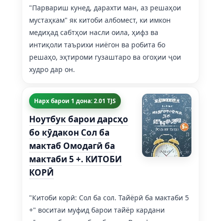
"Парвариш кунед, дарахти ман, аз решаҳои
мустаҳкам" як китоби албомест, ки имкон
медиҳад сабтҳои насли оила, ҳифз ва
интиқоли таърихи ниёгон ва робита бо
решаҳо, эҳтироми гузаштаро ва огоҳии ҷои
худро дар он.
Нарх барои 1 дона: 2.01 TJS
Ноутбук барои дарсҳо
бо кӯдакон Сол ба
мактаб Омодагӣ ба
мактаби 5 +. КИТОБИ
КОРӢ
"Китоби корӣ: Сол ба сол. Тайёрӣ ба мактаби 5
+" воситаи муфид барои тайёр кардани