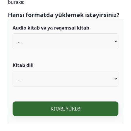
buraxır.
Hansı formatda yükləmək istəyirsiniz?
Audio kitab və ya rəqəmsal kitab
Kitab dili
KITABI YÜKLƏ