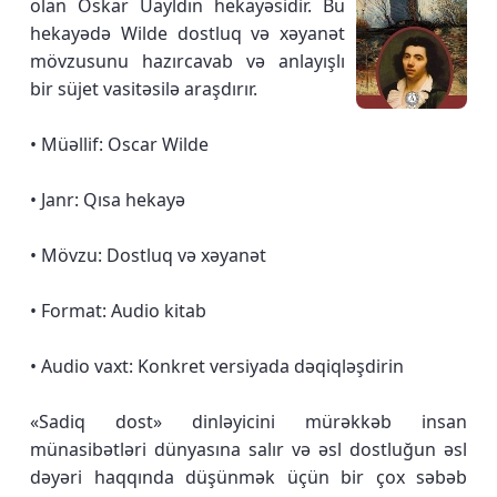
olan Oskar Uayldın hekayəsidir. Bu
hekayədə Wilde dostluq və xəyanət
mövzusunu hazırcavab və anlayışlı
bir süjet vasitəsilə araşdırır.
• Müəllif: Oscar Wilde
• Janr: Qısa hekayə
• Mövzu: Dostluq və xəyanət
• Format: Audio kitab
• Audio vaxt: Konkret versiyada dəqiqləşdirin
«Sadiq dost» dinləyicini mürəkkəb insan
münasibətləri dünyasına salır və əsl dostluğun əsl
dəyəri haqqında düşünmək üçün bir çox səbəb