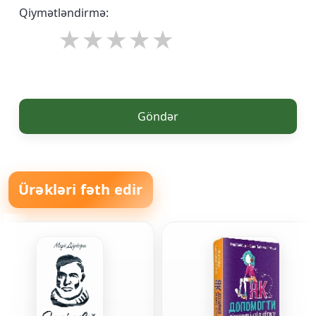
Qiymətləndirmə:
Göndər
Ürəkləri fəth edir