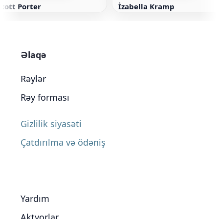
kott Porter
İzabella Kramp
Əlaqə
Rəylər
Rəy forması
Gizlilik siyasəti
Çatdırılma və ödəniş
Yardım
Aktyorlar