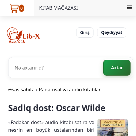
KITAB MAĞAZASI
0
Giriş
Qeydiyyat
Axtar
Əsas səhifə
/
Rəqəmsal və audio kitablar
Sadiq dost: Oscar Wilde
«Fədakar dost» audio kitabı satira və
nəsrin ən böyük ustalarından biri