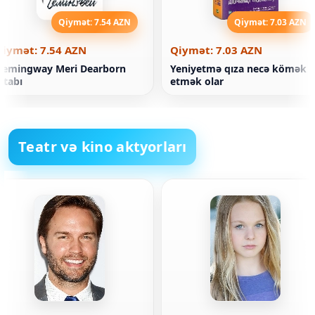
Qiymət: 7.54 AZN
Qiymət: 7.03 AZN
Qiymət: 7.54 AZN
Qiymət: 7.03 AZN
Hemingway Meri Dearborn
Yeniyetmə qıza necə kömək
itabı
etmək olar
Teatr və kino aktyorları