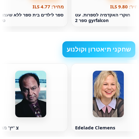
ר: 9.80 ILS
מחיר: 4.77 ILS
חוקרי האקדמיה לספרות. עט
ספר לילדים בית ספר ללא שעמום
gyrfalcon ספר 2
טיו
שחקני תיאטרון וקולנוע
Edelade Clemens
צ 'יץ' מרי