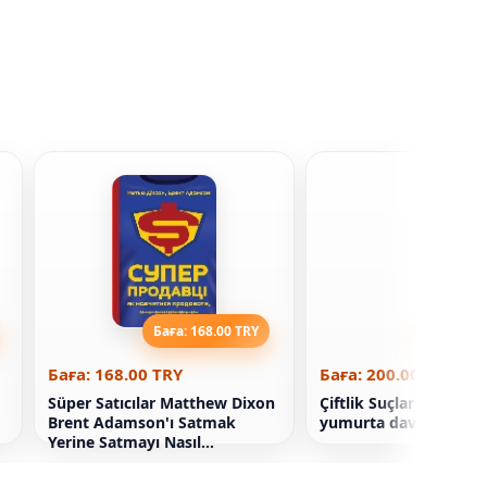
Баға: 168.00 TRY
Баға: 200
Баға: 168.00 TRY
Баға: 200.00 TRY
Süper Satıcılar Matthew Dixon
Çiftlik Suçları Kitabı! 
Brent Adamson'ı Satmak
yumurta davası
Yerine Satmayı Nasıl
Öğrenirsiniz?