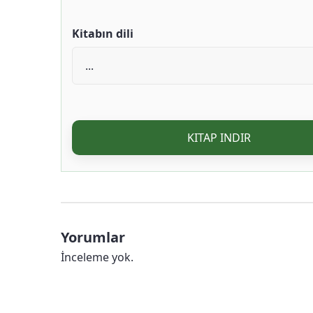
Kitabın dili
KITAP INDIR
Yorumlar
İnceleme yok.