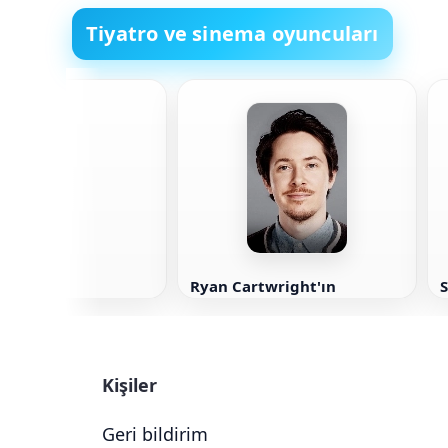
Tiyatro ve sinema oyuncuları
derson
Ryan Cartwright'ın
S
Kişiler
Geri bildirim