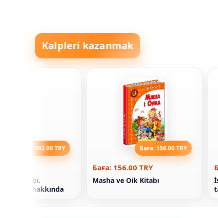
Kalpleri kazanmak
Баға: 392.00 TRY
Баға: 156.00 TRY
92.00 TRY
Баға: 156.00 TRY
Б
örler Kitabı.
Masha ve Oik Kitabı
İ
re Dumas hakkında
t