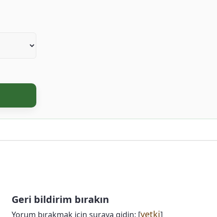
Geri bildirim bırakın
yetki
Yorum bırakmak için şuraya gidin: [
]