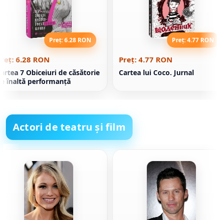
Preț: 6.28 RON
Preț: 4.77 RON
reț: 6.28 RON
Preț: 4.77 RON
artea 7 Obiceiuri de căsătorie
Cartea lui Coco. Jurnal
e înaltă performanță
Actori de teatru și film