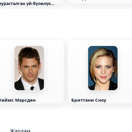
мурасталган үй-бүлөлүк
травма бизди
калыптандырат жана бул
чөйрөнү кантип үзүү керек
Жеймс Марсден
Бриттани Сноу
Жардам