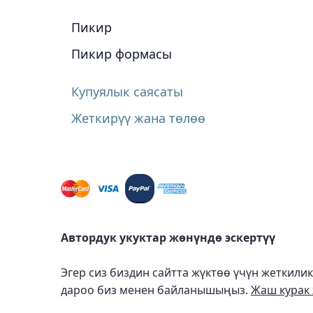
Пикир
Пикир формасы
Купуялык саясаты
Жеткирүү жана төлөө
Автордук укуктар жөнүндө эскертүү
Эгер сиз биздин сайтта жүктөө үчүн жеткили
дароо биз менен байланышыңыз.
Жаш курак 