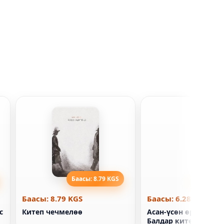
Баасы: 8.79 KGS
Баасы: 6
Баасы: 8.79 KGS
Баасы: 6.28 KGS
с
Китеп чечмелөө
Асан-үсөн өрөөнүнд
Балдар китеби Люс