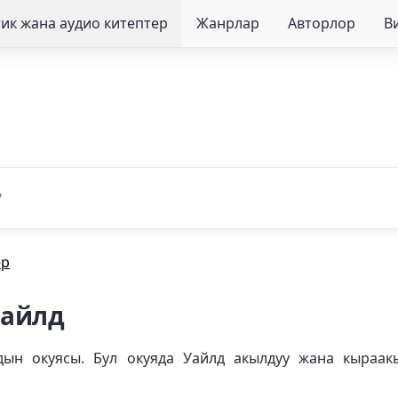
ик жана аудио китептер
Жанрлар
Авторлор
В
ер
Уайлд
ддын окуясы. Бул окуяда Уайлд акылдуу жана кыраак