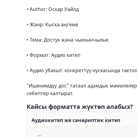
• Author: Оскар Уайлд
• Жанр: Кыска аңгеме
• Тема: Достук жана чыккынчылык
• Формат: Аудио китеп
• Аудио убакыт: конкреттүү нускасында такто
"Ишенимдүү дос" татаал адамдык мамилелерд
себептер калтырат.
Кайсы форматта жүктөп алабыз?
Аудиокитеп же санариптик китеп