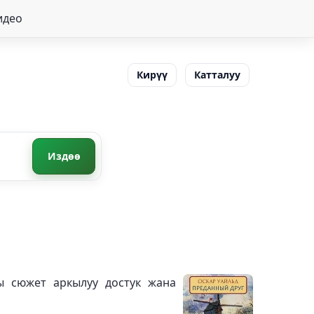
идео
Кирүү
Катталуу
Издөө
ы сюжет аркылуу достук жана