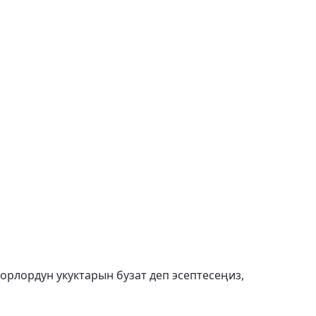
торлордун укуктарын бузат деп эсептесеңиз,