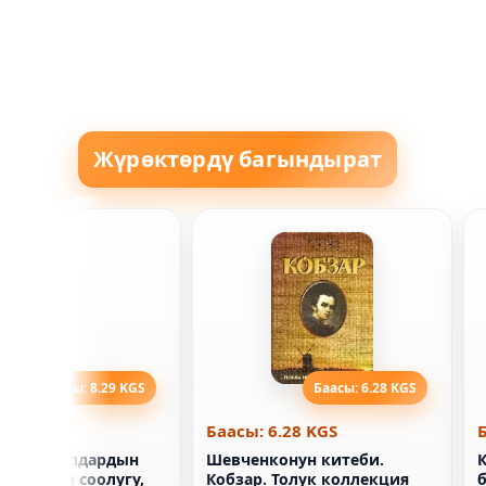
Жүрөктөрдү багындырат
Баасы: 8.29 KGS
Баасы: 6.28 KGS
8.29 KGS
Баасы: 6.28 KGS
X-мээ. Аялдардын
Шевченконун китеби.
вдик ден соолугу,
Кобзар. Толук коллекция