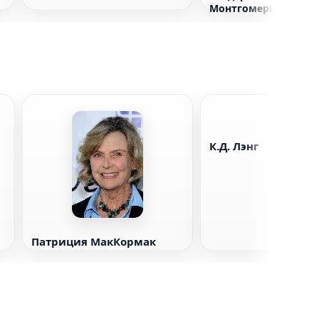
Монтгомери
К.Д. Лэнг
Патриция МакКормак