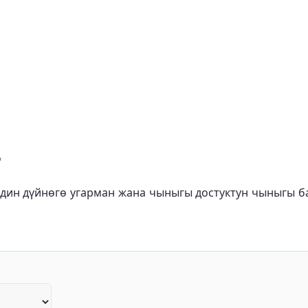
о
ин дүйнөгө угарман жана чыныгы достуктун чыныгы ба