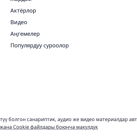
Актёрлор
Видео
Аңгемелер
Популярдуу суроолор
ктүү болгон санариптик, аудио же видео материалдар ав
жана Cookie файлдары боюнча макулдук