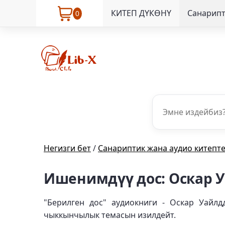
КИТЕП ДҮКӨНҮ
Санарипт
0
Негизги бет
/
Санариптик жана аудио китепт
Ишенимдүү дос: Оскар 
"Берилген дос" аудиокниги - Оскар Уайл
чыккынчылык темасын изилдейт.