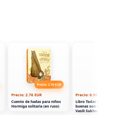
Precio: 2.76 EUR
Precio: 6
Precio: 2.76 EUR
Precio: 6.96 EUR
Cuento de hadas para niños
Libro Todas las perso
Hormiga solitaria (en ruso)
buenas son una sola fa
Vasili Sukhomlinsky