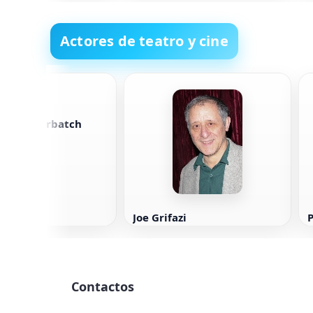
colar
Actores de teatro y cine
ct Cumberbatch
Joe Grifazi
P
Contactos