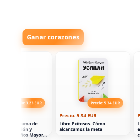
Ganar corazones
Precio: 3.23 EUR
Precio: 5.34 EUR
3.23 EUR
Precio: 5.34 EUR
P
aso: Programa de
Libro Exitosos. Cómo
L
de Corrección y
alcanzamos la meta
e
lo para Niños Mayores
c