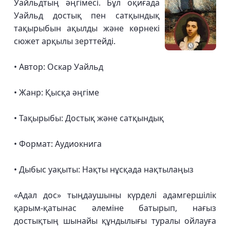
Уайльдтың әңгімесі. Бұл оқиғада
Уайльд достық пен сатқындық
тақырыбын ақылды және көрнекі
сюжет арқылы зерттейді.
• Автор: Оскар Уайльд
• Жанр: Қысқа әңгіме
• Тақырыбы: Достық және сатқындық
• Формат: Аудиокнига
• Дыбыс уақыты: Нақты нұсқада нақтылаңыз
«Адал дос» тыңдаушыны күрделі адамгершілік
қарым-қатынас әлеміне батырып, нағыз
достықтың шынайы құндылығы туралы ойлауға