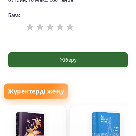
0 / Мин: 70 Макс: 200 таңба
Баға:
Жіберу
Жүректерді жеңу