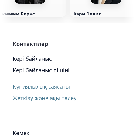
Джимми Барнс
Кэри Элвис
Контактілер
Кері байланыс
Кері байланыс пішіні
Құпиялылық саясаты
Жеткізу және ақы төлеу
Көмек