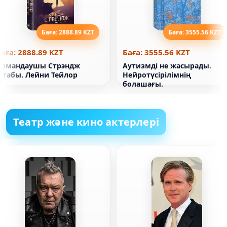
Баға: 2888.89 KZT
Баға: 3555.56 KZT
аға: 2888.89 KZT
Баға: 3555.56 KZT
Армандаушы Стрэндж
Аутизмді не жасырады.
кітабы. Лейни Тейлор
Нейротүсірілімнің
болашағы.
Театр және кино актерлері