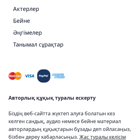
Актерлер
Бейне
Әңгімелер
Танымал сұрақтар
Авторлық құқық туралы ескерту
Біздің веб-сайтта жүктеп алуға болатын кез
келген сандық, аудио немесе бейне материал
авторлардың құқықтарын бұзады деп ойласаңыз,
бізбен дереу хабарласыңыз.
Жас туралы келісім