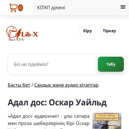
КІТАП дүкені
0
Кіру
Тіркеу
Табу
Басты бет
/
Сандық және аудио кітаптар
Адал дос: Оскар Уайльд
«Адал дос» аудиокнигі - ұлы сатира
мен проза шеберлерінің бірі Оскар