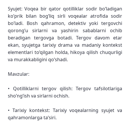
Syujet: Voqea bir qator qotilliklar sodir bo’ladigan
ko’prik bilan bog’liq sirli voqealar atrofida sodir
bo’ladi. Bosh qahramon, detektiv yoki tergovchi
qorong’u sirlarni va yashirin sabablarni ochib
beradigan tergovga botadi. Tergov davom etar
ekan, syujetga tarixiy drama va madaniy kontekst
elementlari to’qilgan holda, hikoya qilish chuqurligi
va murakkabligini qo’shadi.
Mavzular:
• Qotilliklarni tergov qilish: Tergov tafsilotlariga
sho’ng’ish va sirlarni ochish.
• Tarixiy kontekst: Tarixiy voqealarning syujet va
qahramonlarga taʼsiri.