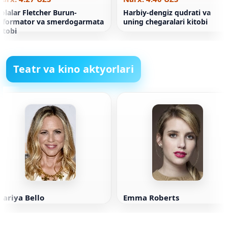
olalar Fletcher Burun-
Harbiy-dengiz qudrati va
nformator va smerdogarmata
uning chegaralari kitobi
itobi
Teatr va kino aktyorlari
ariya Bello
Emma Roberts