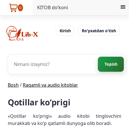
KITOB do’koni
0
Kirish
Ro‘yxatdan o‘tish
Topish
Bosh
/
Raqamli va audio kitoblar
Qotillar koʻprigi
«Qotillar koʻprigi» audio kitobi tinglovchini
murakkab va koʻp qatlamli dunyoga olib boradi.