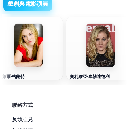
戲劇與電影演員
克萊爾·格蘭特
奧利維亞·泰勒達德利
聯絡方式
反饋意見