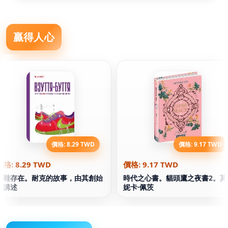
贏得人心
價格: 8.29 TWD
價格: 9.17 TWD
價格: 8.29 TWD
價格: 9.17 TWD
書鞋存在。耐克的故事，由其創始
時代之心書。貓頭鷹之夜書2。莫
人講述
妮卡·佩茨