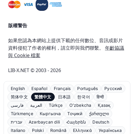
版權警告
如果您認為本網站上提供下載的任何數位、音訊或影片
資料侵犯了作者的權利，請立即與我們聯繫。
年齡協議
與 Cookie 檔案
LIB-X.NET © 2003 - 2026
English
Español
Français
Português
Русский
简体中文
繁體中文
日本語
한국어
हिन्दी
فارسی
العربية
Türkçe
Oʻzbekcha
Қазақ
Türkmençe
Кыргызча
Тоҷикӣ
ქართული
עברית
Azərbaycan dili
Հայերեն
Deutsch
Italiano
Polski
Română
Ελληνικά
Українська