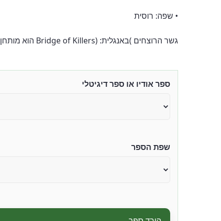
• שפה: רוסית
גשר הרוצחים (באנגלית: Bridge of Killers) הוא מותחן תוסס המשלב אלמנטים של מסתורין ודרמה היסטורית, ויוצר יצירה מתוחה ומסקרנת שצוללת לתוך עולם של רצח ומסתורין.
ספר אודיו או ספר דיגיטלי
שפת הספר
הורד ספר