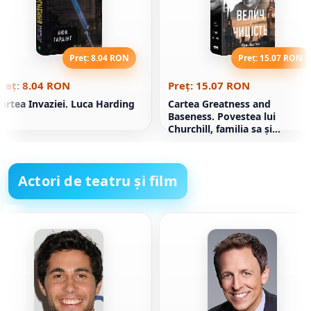
Preț: 8.04 RON
Preț: 15.07 RON
reț: 8.04 RON
Preț: 15.07 RON
artea Invaziei. Luca Harding
Cartea Greatness and
Baseness. Povestea lui
Churchill, familia sa și
rezistența în timpul London
Blitz
Actori de teatru și film