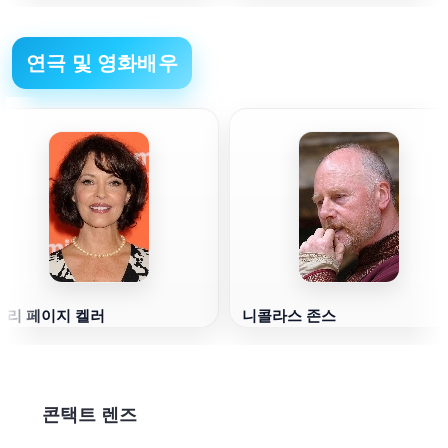
연극 및 영화배우
메리 페이지 켈러
니콜라스 존스
콘택트 렌즈