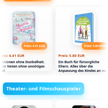
Preis: 4.41 EUR
Preis: 5.80 EUR
reis: 4.41 EUR
Preis: 5.80 EUR
ektionen ohne Dunkelheit.
Ein Buch für fürsorgliche
ute Noten ohne unnötiges
Eltern. Alles über die
eid
Anpassung des Kindes an ne
Umstände
Theater- und Filmschauspieler