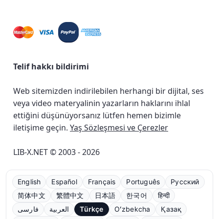
Telif hakkı bildirimi
Web sitemizden indirilebilen herhangi bir dijital, ses
veya video materyalinin yazarların haklarını ihlal
ettiğini düşünüyorsanız lütfen hemen bizimle
iletişime geçin.
Yaş Sözleşmesi ve Çerezler
LIB-X.NET © 2003 - 2026
English
Español
Français
Português
Русский
简体中文
繁體中文
日本語
한국어
हिन्दी
فارسی
العربية
Türkçe
Oʻzbekcha
Қазақ