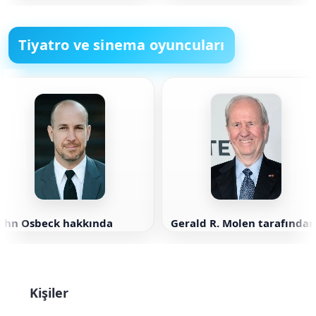
Tiyatro ve sinema oyuncuları
John Osbeck hakkında
Gerald R. Molen tarafından
Kişiler