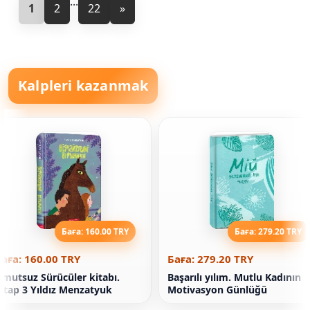
...
1
2
22
»
Kalpleri kazanmak
Баға: 160.00 TRY
Баға: 279.20 TRY
аға: 160.00 TRY
Баға: 279.20 TRY
mutsuz Sürücüler kitabı.
Başarılı yılım. Mutlu Kadının
itap 3 Yıldız Menzatyuk
Motivasyon Günlüğü