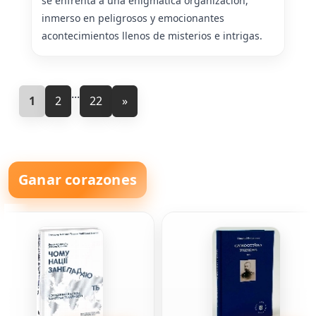
se enfrenta a una enigmática organización,
inmerso en peligrosos y emocionantes
acontecimientos llenos de misterios e intrigas.
...
1
2
22
»
Ganar corazones