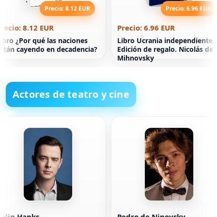
Precio: 8.12 EUR
Precio: 6.96 EUR
recio: 8.12 EUR
Precio: 6.96 EUR
ibro ¿Por qué las naciones
Libro Ucrania independiente.
stán cayendo en decadencia?
Edición de regalo. Nicolás de
Mihnovsky
Actores de teatro y cine
Colin Hanks
Pedro de Ninovsky