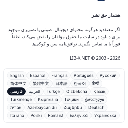
هشدار حق نشر
اگر معتقدید هرگونه محتوای دیجیتال، صوتی یا تصویری موجود
برای دانلود در سایت ما حقوق مؤلفان را نقض می‌کند، لطفاً
فوراً با ما تماس بگیرید.
توافق‌نامه سن و کوکی‌ها
LIB-X.NET © 2003 - 2026
English
Español
Français
Português
Русский
简体中文
繁體中文
日本語
한국어
हिन्दी
Қазақ
Oʻzbekcha
Türkçe
العربية
فارسی
Türkmençe
Кыргызча
Тоҷикӣ
ქართული
Deutsch
Հայերեն
Azərbaycan dili
עברית
Italiano
Polski
Română
Ελληνικά
Українська