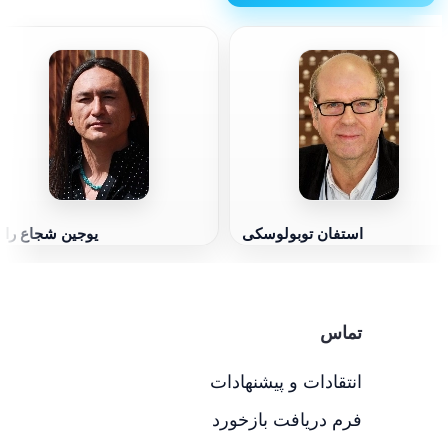
استفان توبولوسکی
یوجین شجاع را
تماس
انتقادات و پیشنهادات
فرم دریافت بازخورد