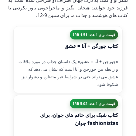
تفکر او و کمک به درک جهان اطراف او طراحی شده است. به
فرزند خود خواندن هیجان انگیز و ماجراجویی باور نکردنی با
کتاب های هوشمند و جذاب ما برای سنین 9-12.
قیمت برای 1 عدد: 1.51 IRR
کتاب جورگن + آنا = عشق
«جورجن + آنا = عشق» یک داستان جذاب در مورد ملاقات
و رابطه بین جورجن و آنا است که نشان می دهد که
عشق می تواند حتی در شرایط غیر منتظره و دشوار نیز
شکوفا شود.
قیمت برای 1 عدد: 5.02 IRR
کتاب شیک برای خانم های جوان، برای
fashionistas جوان