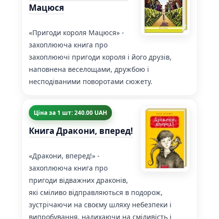
Мацюся
«Пригоди короля Мацюся» -
захоплююча книга про
захоплюючі пригоди короля і його друзів,
наповнена веселощами, дружбою і
несподіваними поворотами сюжету.
Ціна за 1 шт: 240.00 UAH
Книга Дракони, вперед!
«Дракони, вперед!» -
захоплююча книга про
пригоди відважних драконів,
які сміливо відправляються в подорож,
зустрічаючи на своєму шляху небезпеки і
випробування, надихаючи на сміливість і