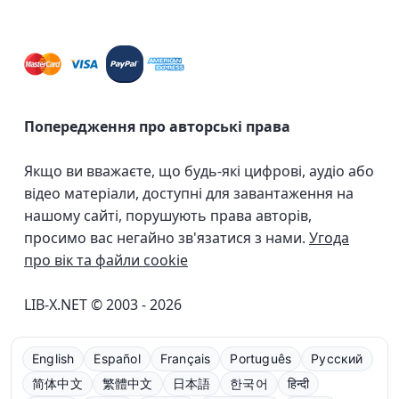
Попередження про авторські права
Якщо ви вважаєте, що будь-які цифрові, аудіо або
відео матеріали, доступні для завантаження на
нашому сайті, порушують права авторів,
просимо вас негайно зв'язатися з нами.
Угода
про вік та файли cookie
LIB-X.NET © 2003 - 2026
English
Español
Français
Português
Русский
简体中文
繁體中文
日本語
한국어
हिन्दी