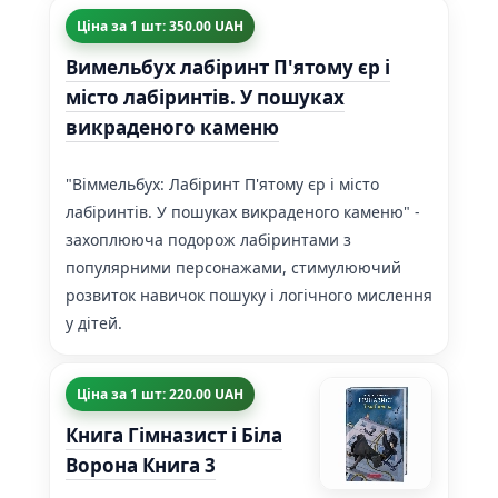
Ціна за 1 шт: 350.00 UAH
Вимельбух лабіринт П'ятому єр і
місто лабіринтів. У пошуках
викраденого каменю
"Віммельбух: Лабіринт П'ятому єр і місто
лабіринтів. У пошуках викраденого каменю" -
захоплююча подорож лабіринтами з
популярними персонажами, стимулюючий
розвиток навичок пошуку і логічного мислення
у дітей.
Ціна за 1 шт: 220.00 UAH
Книга Гімназист і Біла
Ворона Книга 3