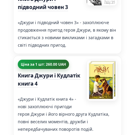
підводний човен 3
«Джури і підводний човен 3» - захоплююче
продовження пригод героя Джури, в якому він
стикається з новими викликами і загадками в
світі підводних пригод.
Ціна за 1 шт: 260.00 UAH
Книга Джури і Кудлатік
книга 4
«Джури і Кудлатік книга 4» -
нові захоплюючі пригоди
героя Джури і його вірного друга Кудлатіка,
повні веселих моментів, дружби і
непередбачуваних поворотів подій.