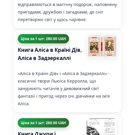
відправляються в магічну подорож, наповнену
пригодами, дружбою і загадками, де сніг
перетворює світ у щось чарівне.
Ціна за 1 шт: 280.00 UAH
Книга Аліса в Країні Дів,
Аліса в Задзеркаллі
«Аліса в Країні Дів» і «Аліса в Задзеркаллі» -
класичні твори Льюїса Керролла, що
занурюють читачів у дивовижний світ
фантазії і пригод через очі дівчинки на ім'я
Аліса.
Ціна за 1 шт: 260.00 UAH
Книга Джури і