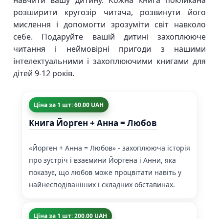
навчити вашу дитину. Кожна книга покликана
розширити кругозір читача, розвинути його
мислення і допомогти зрозуміти світ навколо
себе. Подаруйте вашій дитині захоплююче
читання і неймовірні пригоди з нашими
інтелектуальними і захоплюючими книгами для
дітей 9-12 років.
Ціна за 1 шт: 60.00 UAH
Книга Йорген + Анна = Любов
«Йорген + Анна = Любов» - захоплююча історія
про зустріч і взаємини Йоргена і Анни, яка
показує, що любов може процвітати навіть у
найнесподіваніших і складних обставинах.
Ціна за 1 шт: 200.00 UAH