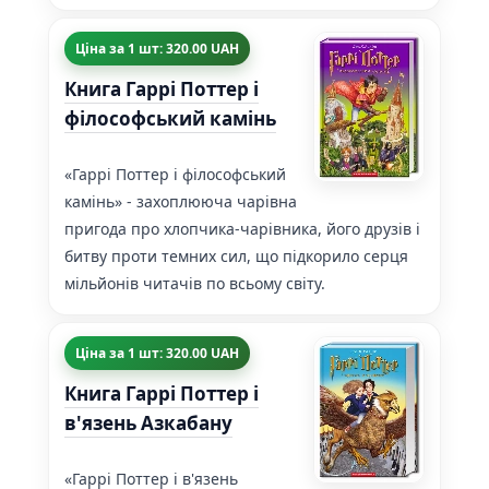
Ціна за 1 шт: 320.00 UAH
Книга Гаррі Поттер і
філософський камінь
«Гаррі Поттер і філософський
камінь» - захоплююча чарівна
пригода про хлопчика-чарівника, його друзів і
битву проти темних сил, що підкорило серця
мільйонів читачів по всьому світу.
Ціна за 1 шт: 320.00 UAH
Книга Гаррі Поттер і
в'язень Азкабану
«Гаррі Поттер і в'язень