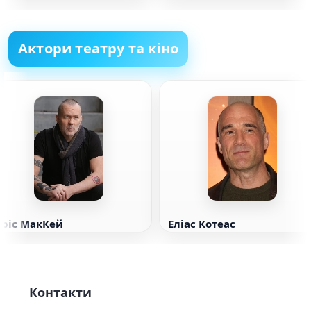
Актори театру та кіно
Кріс МакКей
Еліас Котеас
Контакти