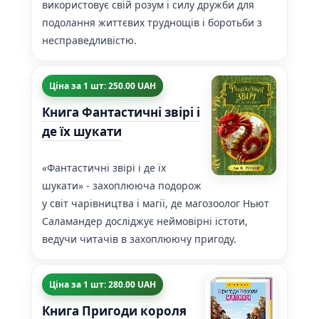
використовує свій розум і силу дружби для
подолання життєвих труднощів і боротьби з
несправедливістю.
Ціна за 1 шт: 250.00 UAH
Книга Фантастичні звірі і
де їх шукати
«Фантастичні звірі і де їх
шукати» - захоплююча подорож
у світ чарівництва і магії, де магозоолог Ньют
Саламандер досліджує неймовірні істоти,
ведучи читачів в захоплюючу пригоду.
Ціна за 1 шт: 280.00 UAH
Книга Пригоди короля