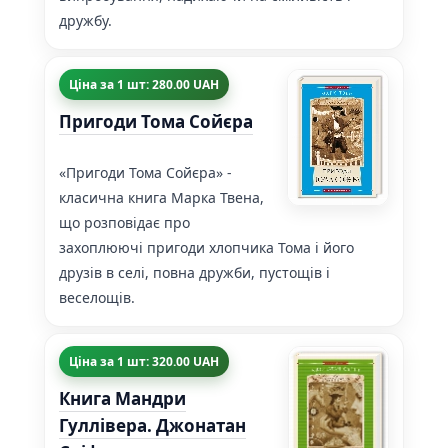
дружбу.
Ціна за 1 шт: 280.00 UAH
Пригоди Тома Сойєра
«Пригоди Тома Сойєра» -
класична книга Марка Твена,
що розповідає про
захоплюючі пригоди хлопчика Тома і його
друзів в селі, повна дружби, пустощів і
веселощів.
Ціна за 1 шт: 320.00 UAH
Книга Мандри
Гуллівера. Джонатан