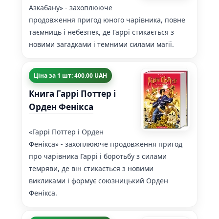
Азкабану» - захоплююче
продовження пригод юного чарівника, повне
таємниць і небезпек, де Гаррі стикається з
новими загадками і темними силами магії.
Ціна за 1 шт: 400.00 UAH
Книга Гаррі Поттер і
Орден Фенікса
«Гаррі Поттер і Орден
Фенікса» - захоплююче продовження пригод
про чарівника Гаррі і боротьбу з силами
темряви, де він стикається з новими
викликами і формує союзницький Орден
Фенікса.