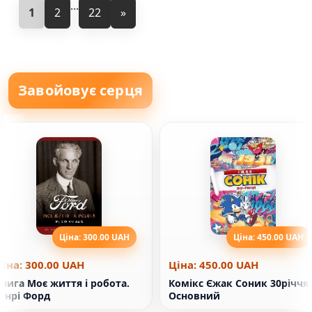
...
1
2
22
»
Завойовує серця
Ціна: 300.00 UAH
Ціна: 450.00 UAH
Ціна: 300.00 UAH
Ціна: 450.00 UAH
нига Моє життя і робота.
Комікс Єжак Соник 30річчя.
енрі Форд
Основний