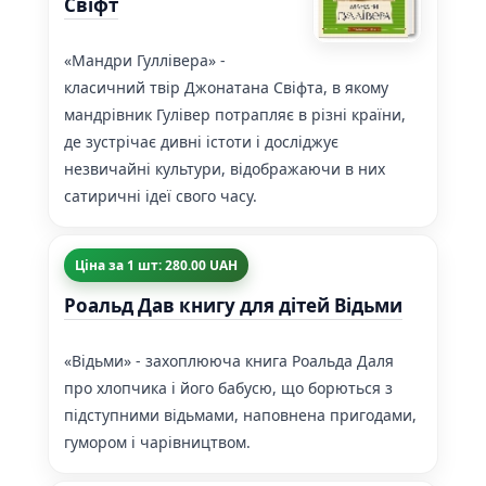
Свіфт
«Мандри Гуллівера» -
класичний твір Джонатана Свіфта, в якому
мандрівник Гулівер потрапляє в різні країни,
де зустрічає дивні істоти і досліджує
незвичайні культури, відображаючи в них
сатиричні ідеї свого часу.
Ціна за 1 шт: 280.00 UAH
Роальд Дав книгу для дітей Відьми
«Відьми» - захоплююча книга Роальда Даля
про хлопчика і його бабусю, що борються з
підступними відьмами, наповнена пригодами,
гумором і чарівництвом.