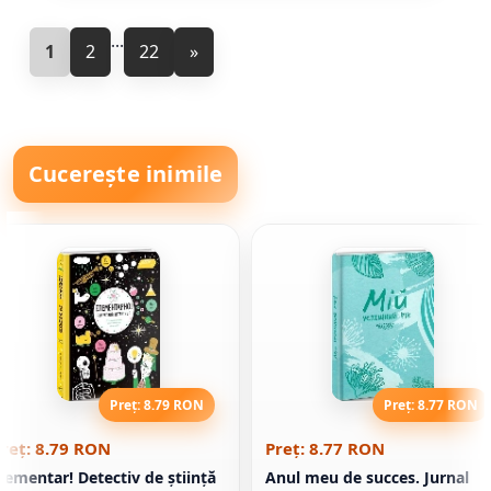
...
1
2
22
»
Cucerește inimile
Preț: 8.79 RON
Preț: 8.77 RON
reț: 8.79 RON
Preț: 8.77 RON
lementar! Detectiv de știință
Anul meu de succes. Jurnal