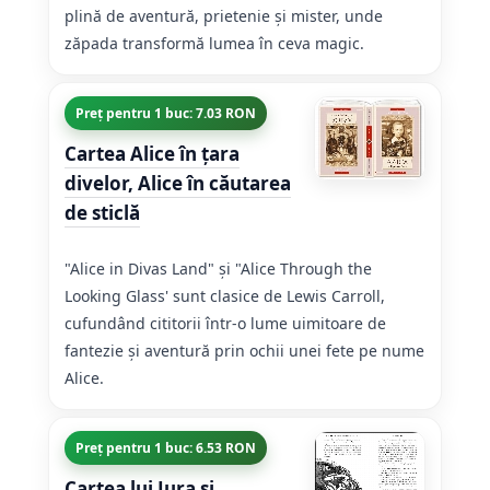
plină de aventură, prietenie și mister, unde
zăpada transformă lumea în ceva magic.
Preț pentru 1 buc: 7.03 RON
Cartea Alice în țara
divelor, Alice în căutarea
de sticlă
"Alice in Divas Land" și "Alice Through the
Looking Glass' sunt clasice de Lewis Carroll,
cufundând cititorii într-o lume uimitoare de
fantezie și aventură prin ochii unei fete pe nume
Alice.
Preț pentru 1 buc: 6.53 RON
Cartea lui Jura şi