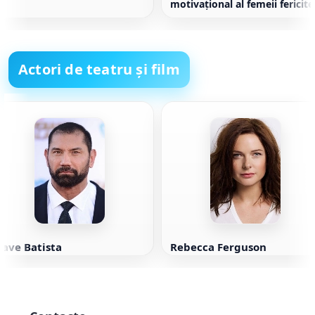
motivaţional al femeii fericite
Actori de teatru și film
ave Batista
Rebecca Ferguson