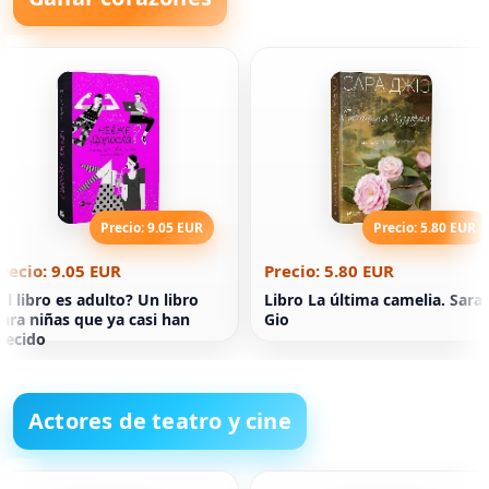
Precio: 9.05 EUR
Precio: 5.80 EUR
recio: 9.05 EUR
Precio: 5.80 EUR
El libro es adulto? Un libro
Libro La última camelia. Sara
ara niñas que ya casi han
Gio
recido
Actores de teatro y cine