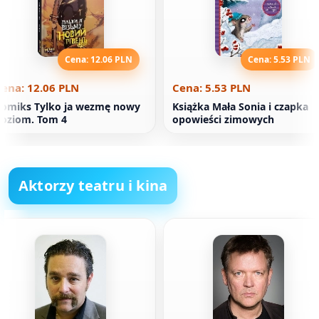
Cena: 12.06 PLN
Cena: 5.53 PLN
ena: 12.06 PLN
Cena: 5.53 PLN
omiks Tylko ja wezmę nowy
Książka Mała Sonia i czapka
oziom. Tom 4
opowieści zimowych
Aktorzy teatru i kina