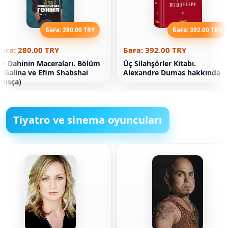
Баға: 280.00 TRY
Баға: 392.00 TRY
аға: 280.00 TRY
Баға: 392.00 TRY
ir Dahinin Maceraları. Bölüm
Üç Silahşörler Kitabı.
. Galina ve Efim Shabshai
Alexandre Dumas hakkında
Rusça)
Tiyatro ve sinema oyuncuları