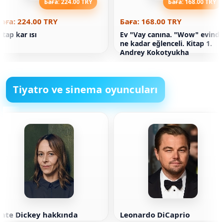
Баға: 224.00 TRY
Баға: 168.00 TRY
аға: 224.00 TRY
Баға: 168.00 TRY
itap kar ısı
Ev "Vay canına. "Wow" evind
ne kadar eğlenceli. Kitap 1.
Andrey Kokotyukha
Tiyatro ve sinema oyuncuları
Kate Dickey hakkında
Leonardo DiCaprio