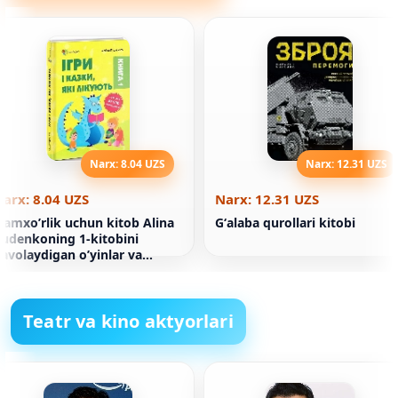
Narx: 8.04 UZS
Narx: 12.31 UZS
arx: 8.04 UZS
Narx: 12.31 UZS
’amxo’rlik uchun kitob Alina
Gʻalaba qurollari kitobi
udenkoning 1-kitobini
avolaydigan o’yinlar va
rtaklar
Teatr va kino aktyorlari