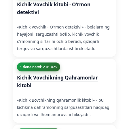
Kichik Vovchik kitobi - O’rmon
detektivi
«Kichik Vovchik - O’rmon detektivi» - bolalarning
hayajonli sarguzashti bo’lib, kichik Vovchik
o’rmonning sirlarini ochib beradi, qiziqarli
tergov va sarguzashtlarda ishtirok etadi.
1 dona narxi: 2.01 UZS
Kichik Vovchikning Qahramonlar
kitobi
«Kichik Bovchikning qahramonlik kitobi» - bu
kichkina qahramonning sarguzashtlari haqidagi
qiziqarli va ilhomlantiruvchi hikoyadir.