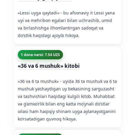
«Lessi uyga qaytadi» - bu afsonaviy it Lessi yana
uyi va mehribon egalari bilan uchrashib, umid
va birlashishga ilhomlantirgan sadoqat va
doʻstlik haqidagi ajoyib hikoya.
1 dona narxi: 7.54 UZS
«36 va 6 mushuk» kitobi
«36 va 6 ta mushuk» - uyida 36 ta mushuk va 6 ta
mushuk yashaydigan uy bekasining sarguzasht
va tashvishlari haqidagi kulgili kitob. Muhabbat
va g’amxo’rlik bilan eng katta mo’ynali do’stlar
oilasi ham haqiqiy shinam uyga aylanayotganini
ko’rsatadigan quvnoq hikoya.