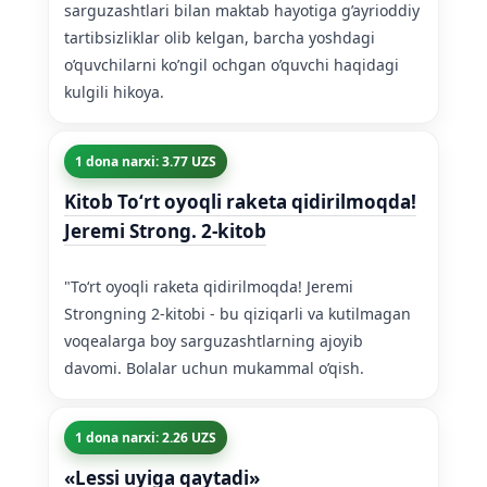
sarguzashtlari bilan maktab hayotiga g’ayrioddiy
tartibsizliklar olib kelgan, barcha yoshdagi
o’quvchilarni ko’ngil ochgan o’quvchi haqidagi
kulgili hikoya.
1 dona narxi: 3.77 UZS
Kitob Toʻrt oyoqli raketa qidirilmoqda!
Jeremi Strong. 2-kitob
"Toʻrt oyoqli raketa qidirilmoqda! Jeremi
Strongning 2-kitobi - bu qiziqarli va kutilmagan
voqealarga boy sarguzashtlarning ajoyib
davomi. Bolalar uchun mukammal o’qish.
1 dona narxi: 2.26 UZS
«Lessi uyiga qaytadi»