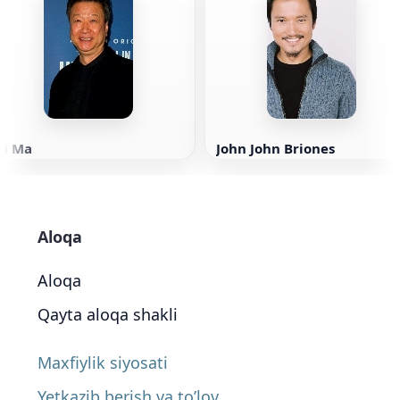
Qi Ma
John John Briones
Aloqa
Aloqa
Qayta aloqa shakli
Maxfiylik siyosati
Yetkazib berish va to’lov