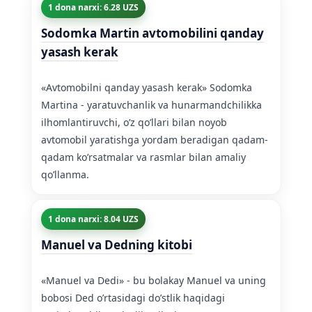
1 dona narxi: 6.28 UZS
Sodomka Martin avtomobilini qanday
yasash kerak
«Avtomobilni qanday yasash kerak» Sodomka
Martina - yaratuvchanlik va hunarmandchilikka
ilhomlantiruvchi, o’z qo’llari bilan noyob
avtomobil yaratishga yordam beradigan qadam-
qadam ko’rsatmalar va rasmlar bilan amaliy
qo’llanma.
1 dona narxi: 8.04 UZS
Manuel va Dedning kitobi
«Manuel va Dedi» - bu bolakay Manuel va uning
bobosi Ded o’rtasidagi do’stlik haqidagi