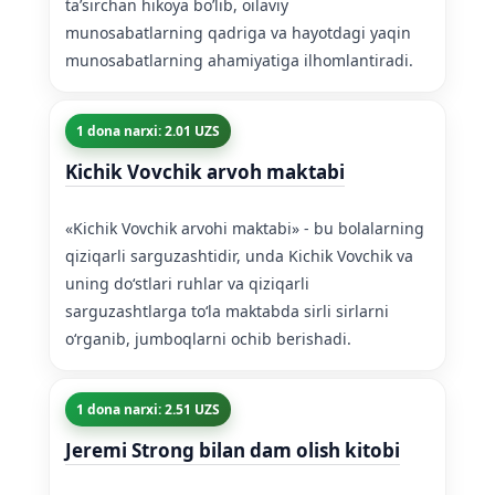
ta’sirchan hikoya bo’lib, oilaviy
munosabatlarning qadriga va hayotdagi yaqin
munosabatlarning ahamiyatiga ilhomlantiradi.
1 dona narxi: 2.01 UZS
Kichik Vovchik arvoh maktabi
«Kichik Vovchik arvohi maktabi» - bu bolalarning
qiziqarli sarguzashtidir, unda Kichik Vovchik va
uning doʻstlari ruhlar va qiziqarli
sarguzashtlarga toʻla maktabda sirli sirlarni
oʻrganib, jumboqlarni ochib berishadi.
1 dona narxi: 2.51 UZS
Jeremi Strong bilan dam olish kitobi