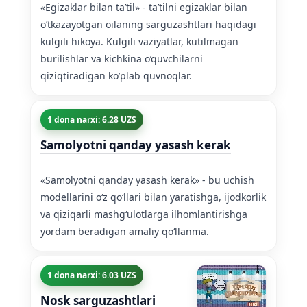
«Egizaklar bilan ta’til» - ta’tilni egizaklar bilan
o’tkazayotgan oilaning sarguzashtlari haqidagi
kulgili hikoya. Kulgili vaziyatlar, kutilmagan
burilishlar va kichkina o’quvchilarni
qiziqtiradigan ko’plab quvnoqlar.
1 dona narxi: 6.28 UZS
Samolyotni qanday yasash kerak
«Samolyotni qanday yasash kerak» - bu uchish
modellarini oʻz qoʻllari bilan yaratishga, ijodkorlik
va qiziqarli mashgʻulotlarga ilhomlantirishga
yordam beradigan amaliy qoʻllanma.
1 dona narxi: 6.03 UZS
Nosk sarguzashtlari