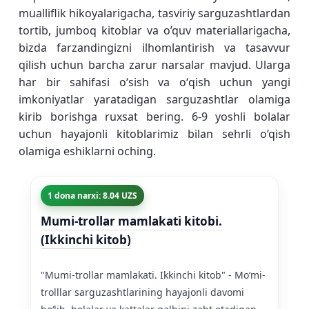
mualliflik hikoyalarigacha, tasviriy sarguzashtlardan
tortib, jumboq kitoblar va o’quv materiallarigacha,
bizda farzandingizni ilhomlantirish va tasavvur
qilish uchun barcha zarur narsalar mavjud. Ularga
har bir sahifasi oʻsish va oʻqish uchun yangi
imkoniyatlar yaratadigan sarguzashtlar olamiga
kirib borishga ruxsat bering. 6-9 yoshli bolalar
uchun hayajonli kitoblarimiz bilan sehrli o’qish
olamiga eshiklarni oching.
1 dona narxi: 8.04 UZS
Mumi-trollar mamlakati kitobi.
(Ikkinchi kitob)
"Mumi-trollar mamlakati. Ikkinchi kitob" - Moʻmi-
trolllar sarguzashtlarining hayajonli davomi