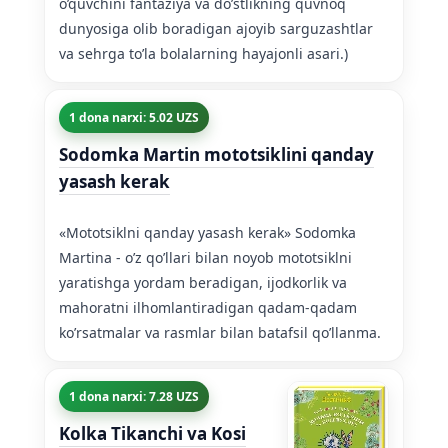
o’quvchini fantaziya va do’stlikning quvnoq
dunyosiga olib boradigan ajoyib sarguzashtlar
va sehrga to’la bolalarning hayajonli asari.)
1 dona narxi: 5.02 UZS
Sodomka Martin mototsiklini qanday
yasash kerak
«Mototsiklni qanday yasash kerak» Sodomka
Martina - o’z qo’llari bilan noyob mototsiklni
yaratishga yordam beradigan, ijodkorlik va
mahoratni ilhomlantiradigan qadam-qadam
ko’rsatmalar va rasmlar bilan batafsil qo’llanma.
1 dona narxi: 7.28 UZS
Kolka Tikanchi va Kosi