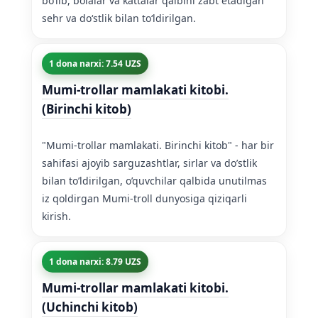
boʻlib, bolalar va kattalar qalbini zabt etadigan
sehr va doʻstlik bilan toʻldirilgan.
1 dona narxi: 7.54 UZS
Mumi-trollar mamlakati kitobi.
(Birinchi kitob)
"Mumi-trollar mamlakati. Birinchi kitob" - har bir
sahifasi ajoyib sarguzashtlar, sirlar va do’stlik
bilan to’ldirilgan, o’quvchilar qalbida unutilmas
iz qoldirgan Mumi-troll dunyosiga qiziqarli
kirish.
1 dona narxi: 8.79 UZS
Mumi-trollar mamlakati kitobi.
(Uchinchi kitob)