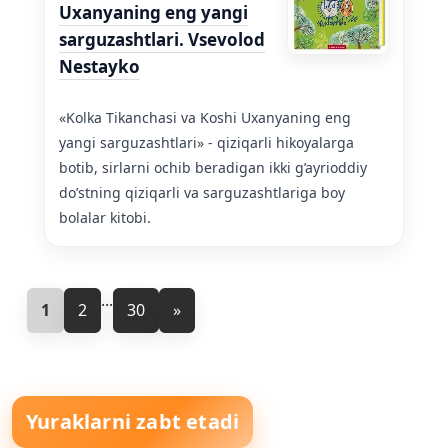
Uxanyaning eng yangi
sarguzashtlari. Vsevolod
Nestayko
«Kolka Tikanchasi va Koshi Uxanyaning eng
yangi sarguzashtlari» - qiziqarli hikoyalarga
botib, sirlarni ochib beradigan ikki g’ayrioddiy
do’stning qiziqarli va sarguzashtlariga boy
bolalar kitobi.
...
1
2
30
»
Yuraklarni zabt etadi