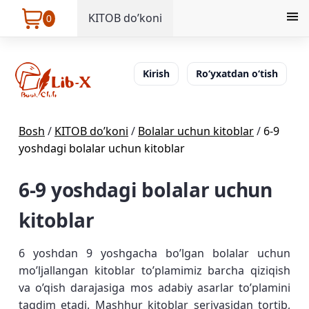
KITOB do’koni
0
Kirish
Ro‘yxatdan o‘tish
Bosh
/
KITOB do’koni
/
Bolalar uchun kitoblar
/
6-9
yoshdagi bolalar uchun kitoblar
6-9 yoshdagi bolalar uchun
kitoblar
6 yoshdan 9 yoshgacha bo’lgan bolalar uchun
mo’ljallangan kitoblar to’plamimiz barcha qiziqish
va o’qish darajasiga mos adabiy asarlar to’plamini
taqdim etadi. Mashhur kitoblar seriyasidan tortib,