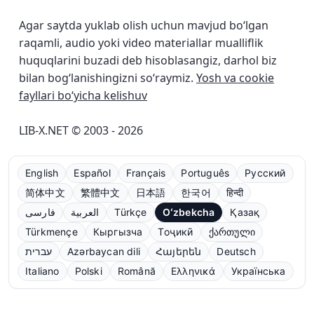
Agar saytda yuklab olish uchun mavjud bo‘lgan
raqamli, audio yoki video materiallar mualliflik
huquqlarini buzadi deb hisoblasangiz, darhol biz
bilan bog‘lanishingizni so‘raymiz.
Yosh va cookie
fayllari bo‘yicha kelishuv
LIB-X.NET © 2003 - 2026
English
Español
Français
Português
Русский
简体中文
繁體中文
日本語
한국어
हिन्दी
فارسی
العربية
Türkçe
Oʻzbekcha
Қазақ
Türkmençe
Кыргызча
Тоҷикӣ
ქართული
עברית
Azərbaycan dili
Հայերեն
Deutsch
Italiano
Polski
Română
Ελληνικά
Українська