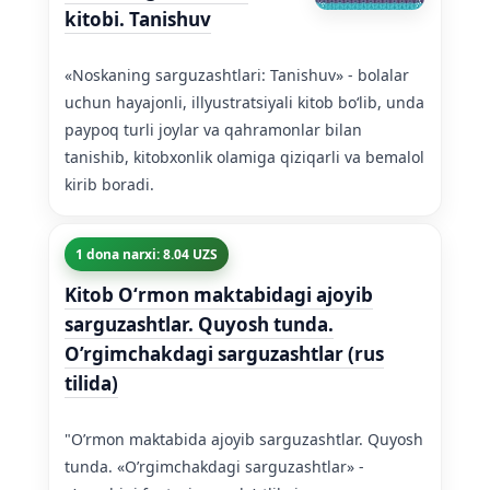
kitobi. Tanishuv
«Noskaning sarguzashtlari: Tanishuv» - bolalar
uchun hayajonli, illyustratsiyali kitob boʻlib, unda
paypoq turli joylar va qahramonlar bilan
tanishib, kitobxonlik olamiga qiziqarli va bemalol
kirib boradi.
1 dona narxi: 8.04 UZS
Kitob Oʻrmon maktabidagi ajoyib
sarguzashtlar. Quyosh tunda.
O’rgimchakdagi sarguzashtlar (rus
tilida)
"O’rmon maktabida ajoyib sarguzashtlar. Quyosh
tunda. «O’rgimchakdagi sarguzashtlar» -