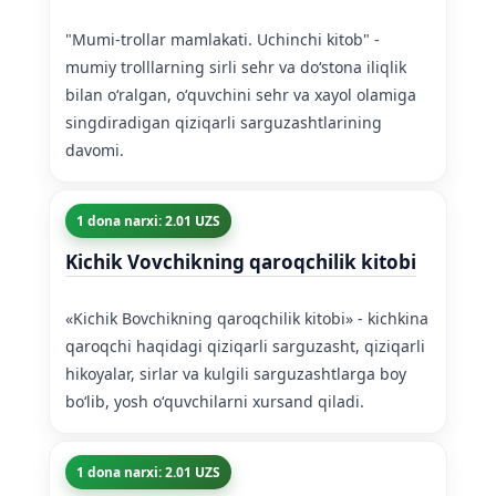
"Mumi-trollar mamlakati. Uchinchi kitob" -
mumiy trolllarning sirli sehr va doʻstona iliqlik
bilan oʻralgan, oʻquvchini sehr va xayol olamiga
singdiradigan qiziqarli sarguzashtlarining
davomi.
1 dona narxi: 2.01 UZS
Kichik Vovchikning qaroqchilik kitobi
«Kichik Bovchikning qaroqchilik kitobi» - kichkina
qaroqchi haqidagi qiziqarli sarguzasht, qiziqarli
hikoyalar, sirlar va kulgili sarguzashtlarga boy
boʻlib, yosh oʻquvchilarni xursand qiladi.
1 dona narxi: 2.01 UZS