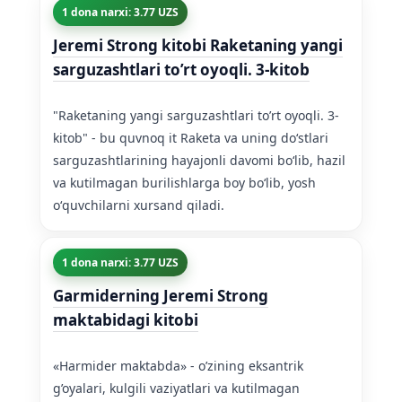
1 dona narxi: 3.77 UZS
Jeremi Strong kitobi Raketaning yangi
sarguzashtlari to’rt oyoqli. 3-kitob
"Raketaning yangi sarguzashtlari to’rt oyoqli. 3-
kitob" - bu quvnoq it Raketa va uning doʻstlari
sarguzashtlarining hayajonli davomi boʻlib, hazil
va kutilmagan burilishlarga boy boʻlib, yosh
oʻquvchilarni xursand qiladi.
1 dona narxi: 3.77 UZS
Garmiderning Jeremi Strong
maktabidagi kitobi
«Harmider maktabda» - o’zining eksantrik
g’oyalari, kulgili vaziyatlari va kutilmagan