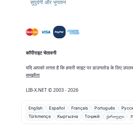
सुपुर्दगी और भुगतान
कॉपीराइट चेतावनी
यदि आपको लगता है कि हमारी साइट पर डाउनलोड के लिए उपलब्ध क
समझौता
LIB-X.NET © 2003 - 2026
English
Español
Français
Português
Русс
Türkmençe
Кыргызча
Тоҷикӣ
ქართული
ת