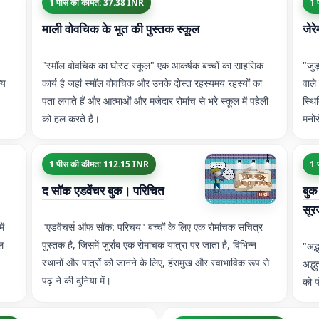
1 पीस की कीमत: 37.38 INR
1 
माली वोवचिक के भूत की पुस्तक स्कूल
जेरे
"स्मॉल वोवचिक का घोस्ट स्कूल" एक आकर्षक बच्चों का साहसिक
"जुड
्य
कार्य है जहां स्मॉल वोवचिक और उनके दोस्त रहस्यमय रहस्यों का
वाले
पता लगाते हैं और आत्माओं और मजेदार रोमांच से भरे स्कूल में पहेली
स्थि
को हल करते हैं।
मनो
1 पीस की कीमत: 112.15 INR
1 
द सॉक एडवेंचर बुक। परिचित
बुक
सूरज
ें
"एडवेंचर्स ऑफ सॉक: परिचय" बच्चों के लिए एक रोमांचक सचित्र
ल
पुस्तक है, जिसमें जुर्राब एक रोमांचक यात्रा पर जाता है, विभिन्न
"अद्
स्थानों और पात्रों को जानने के लिए, हंसमुख और स्वाभाविक रूप से
अद्भ
पढ़ ने की दुनिया में।
को फ