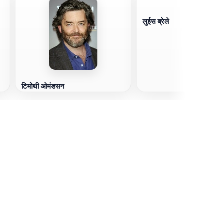
लुईस ब्रेले
टिमोथी ओमंडसन