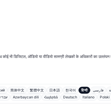
ोई भी डिजिटल, ऑडियो या वीडियो सामग्री लेखकों के अधिकारों का उल्लंघन करत
кий
简体中文
繁體中文
日本語
한국어
हिन्दी
فارسی
ة
עברי
Azərbaycan dili
Հայերեն
Deutsch
Italiano
Polski