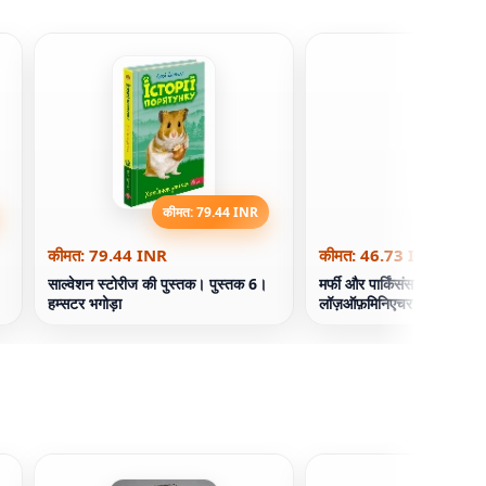
कीमत: 79.44 INR
कीमत: 46
कीमत: 79.44 INR
कीमत: 46.73 INR
साल्वेशन स्टोरीज की पुस्तक। पुस्तक 6।
मर्फी और पार्किंसंस की किताब द
हम्सटर भगोड़ा
लॉज़ऑफ़मिनिएचर