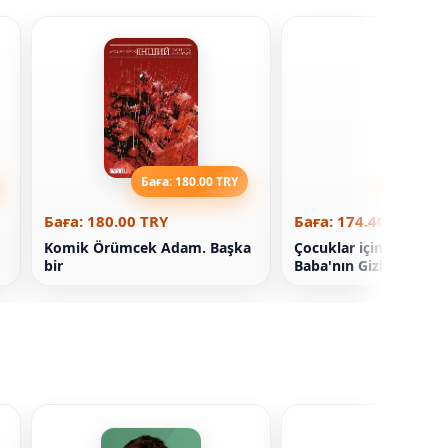
Баға: 180.00 TRY
Баға: 174
Баға: 180.00 TRY
Баға: 174.40 TRY
Komik Örümcek Adam. Başka
Çocuklar için Kitap No
bir
Baba'nın Gizli Çalışma