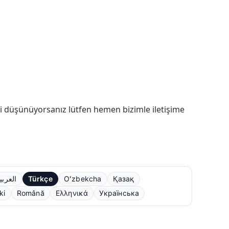
ğini düşünüyorsanız lütfen hemen bizimle iletişime
العربي
Türkçe
Oʻzbekcha
Қазақ
ki
Română
Ελληνικά
Українська