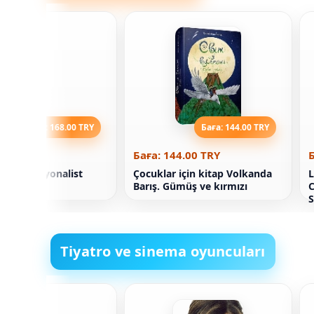
Баға: 168.00 TRY
Баға: 144.00 TRY
68.00 TRY
Баға: 144.00 TRY
Б
 Bilim Rasyonalist
Çocuklar için kitap Volkanda
L
 Dawkins
Barış. Gümüş ve kırmızı
C
S
Tiyatro ve sinema oyuncuları