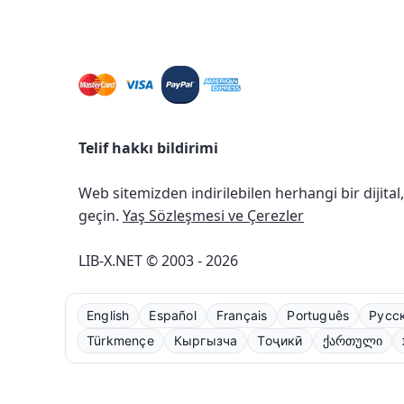
Telif hakkı bildirimi
Web sitemizden indirilebilen herhangi bir dijital
geçin.
Yaş Sözleşmesi ve Çerezler
LIB-X.NET © 2003 - 2026
English
Español
Français
Português
Русс
Türkmençe
Кыргызча
Тоҷикӣ
ქართული