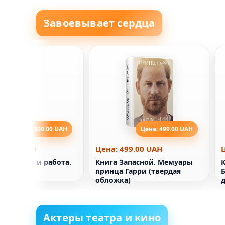
Завоевывает сердца
Цена: 300.00 UAH
Цена: 499.00 UAH
00.00 UAH
Цена: 499.00 UAH
оя жизнь и работа.
Книга Запасной. Мемуары
Форд
принца Гарри (твердая
обложка)
Актеры театра и кино