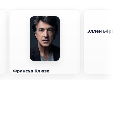
Эллен Бёрстин
Франсуа Клюзе