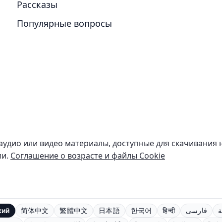
Рассказы
Популярные вопросы
 аудио или видео материалы, доступные для скачивания 
ми.
Соглашение о возрасте и файлы Cookie
кий
简体中文
繁體中文
日本語
한국어
हिन्दी
فارسی
ة