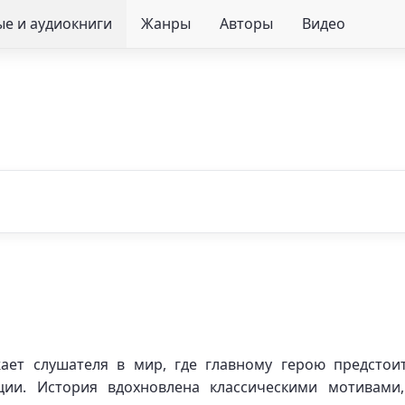
е и аудиокниги
Жанры
Авторы
Видео
жает слушателя в мир, где главному герою предстои
ции. История вдохновлена классическими мотивами