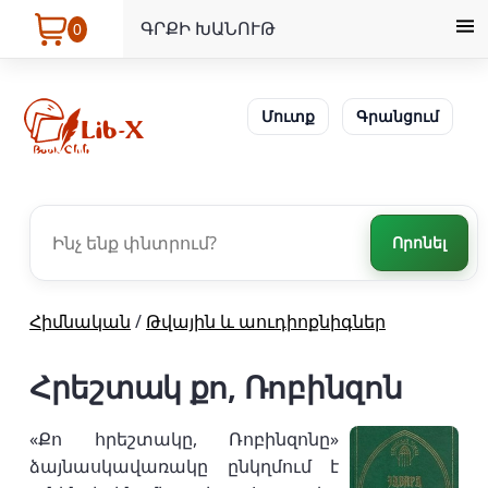
ԳՐՔԻ ԽԱՆՈՒԹ
0
Մուտք
Գրանցում
Որոնել
Հիմնական
/
Թվային և աուդիոքնիգներ
Հրեշտակ քո, Ռոբինզոն
«Քո հրեշտակը, Ռոբինզոնը»
ձայնասկավառակը ընկղմում է