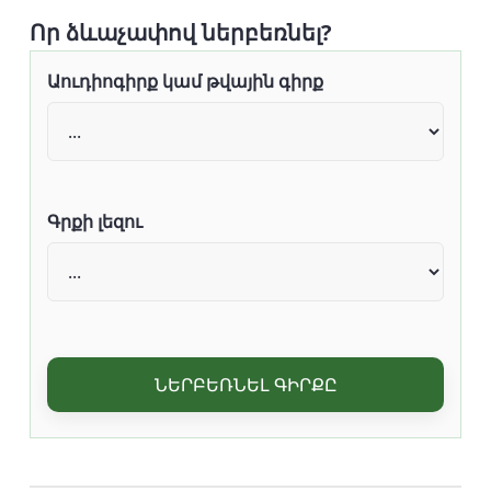
Որ ձևաչափով ներբեռնել?
Աուդիոգիրք կամ թվային գիրք
Գրքի լեզու
ՆԵՐԲԵՌՆԵԼ ԳԻՐՔԸ