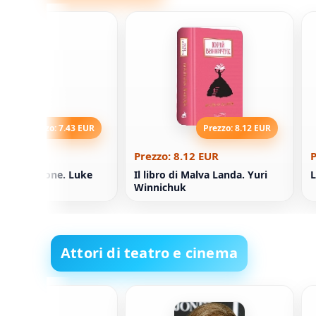
Prezzo: 7.43 EUR
Prezzo: 8.12 EUR
7.43 EUR
Prezzo: 8.12 EUR
P
dell'Invasione. Luke
Il libro di Malva Landa. Yuri
L
Winnichuk
Attori di teatro e cinema