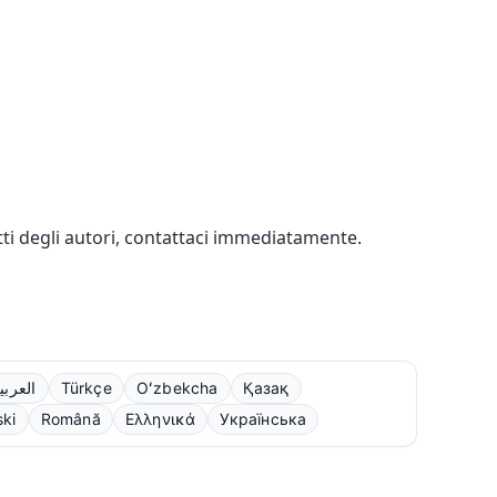
ritti degli autori, contattaci immediatamente.
العربي
Türkçe
Oʻzbekcha
Қазақ
ski
Română
Ελληνικά
Українська