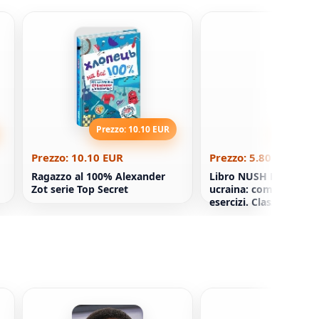
Prezzo: 10.10 EUR
Prezzo: 5
Prezzo: 10.10 EUR
Prezzo: 5.80 EUR
Ragazzo al 100% Alexander
Libro NUSH Nuova ort
Zot serie Top Secret
ucraina: commenti, att
esercizi. Classe 5-11