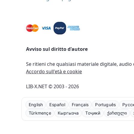
Avviso sul diritto d'autore
Se ritieni che qualsiasi materiale digitale, audio
Accordo sull'età e cookie
LIB-X.NET © 2003 - 2026
English
Español
Français
Português
Русс
Türkmençe
Кыргызча
Тоҷикӣ
ქართული