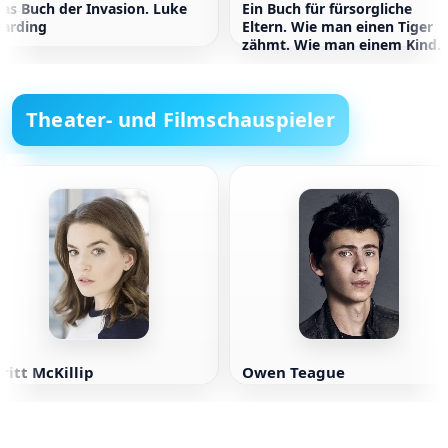
as Buch der Invasion. Luke
Ein Buch für fürsorgliche
arding
Eltern. Wie man einen Tiger
zähmt. Wie man einem Kind
beibringt, Emotionen zu
führen
Theater- und Filmschauspieler
ritt McKillip
Owen Teague