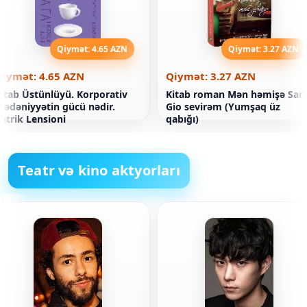
Qiymət: 4.65 AZN
Qiymət: 3.27 AZN
Qiymət: 4.65 AZN
Qiymət: 3.27 AZN
itab Üstünlüyü. Korporativ
Kitab roman Mən həmişə Sar
ədəniyyətin gücü nədir.
Gio sevirəm (Yumşaq üz
atrik Lensioni
qabığı)
Teatr və kino aktyorları