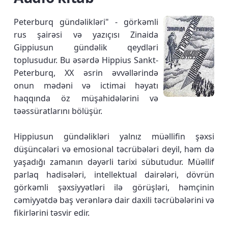
Peterburq gündəlikləri" - görkəmli
rus şairəsi və yazıçısı Zinaida
Gippiusun gündəlik qeydləri
toplusudur. Bu əsərdə Hippius Sankt-
Peterburq, XX əsrin əvvəllərində
onun mədəni və ictimai həyatı
haqqında öz müşahidələrini və
təəssüratlarını bölüşür.
Hippiusun gündəlikləri yalnız müəllifin şəxsi
düşüncələri və emosional təcrübələri deyil, həm də
yaşadığı zamanın dəyərli tarixi sübutudur. Müəllif
parlaq hadisələri, intellektual dairələri, dövrün
görkəmli şəxsiyyətləri ilə görüşləri, həmçinin
cəmiyyətdə baş verənlərə dair daxili təcrübələrini və
fikirlərini təsvir edir.