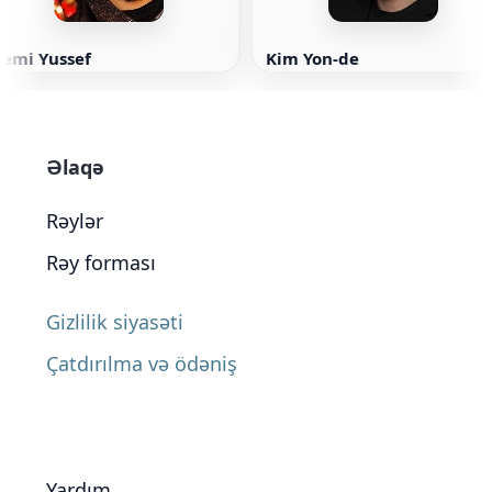
Remi Yussef
Kim Yon-de
Əlaqə
Rəylər
Rəy forması
Gizlilik siyasəti
Çatdırılma və ödəniş
Yardım