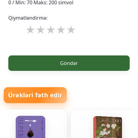
0 / Min: 70 Maks: 200 simvol
Qiymətləndirmə:
Göndər
Ürəkləri fəth edir