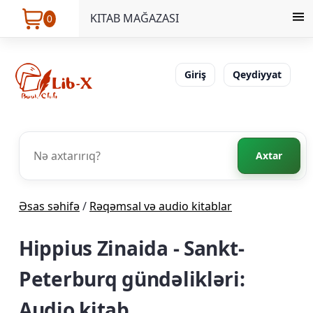
KITAB MAĞAZASI
0
Giriş
Qeydiyyat
Axtar
Əsas səhifə
/
Rəqəmsal və audio kitablar
Hippius Zinaida - Sankt-
Peterburq gündəlikləri:
Audio kitab