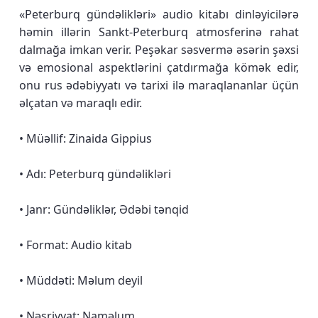
«Peterburq gündəlikləri» audio kitabı dinləyicilərə
həmin illərin Sankt-Peterburq atmosferinə rahat
dalmağa imkan verir. Peşəkar səsvermə əsərin şəxsi
və emosional aspektlərini çatdırmağa kömək edir,
onu rus ədəbiyyatı və tarixi ilə maraqlananlar üçün
əlçatan və maraqlı edir.
• Müəllif: Zinaida Gippius
• Adı: Peterburq gündəlikləri
• Janr: Gündəliklər, Ədəbi tənqid
• Format: Audio kitab
• Müddəti: Məlum deyil
• Nəşriyyat: Naməlum