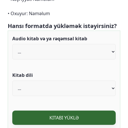
• Oxuyur: Naməlum
Hansı formatda yükləmək istəyirsiniz?
Audio kitab və ya rəqəmsal kitab
Kitab dili
KITABI YÜKLƏ