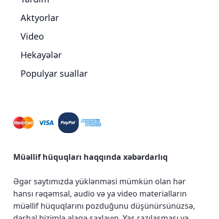
Aktyorlar
Video
Hekayələr
Populyar suallar
Müəllif hüquqları haqqında xəbərdarlıq
Əgər saytımızda yüklənməsi mümkün olan hər
hansı rəqəmsal, audio və ya video materialların
müəllif hüquqlarını pozduğunu düşünürsünüzsə,
dərhal bizimlə əlaqə saxlayın.
Yaş razılaşması və