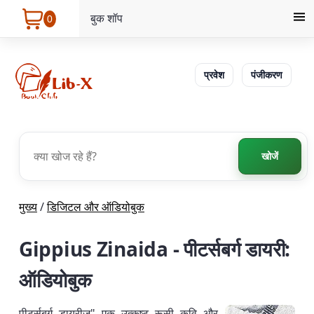
बुक शॉप
0
प्रवेश
पंजीकरण
खोजें
मुख्य
/
डिजिटल और ऑडियोबुक
Gippius Zinaida - पीटर्सबर्ग डायरी:
ऑडियोबुक
पीटर्सबर्ग डायरीज़" एक उत्कृष्ट रूसी कवि और