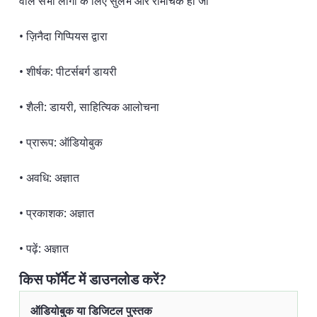
वाले सभी लोगों के लिए सुलभ और रोमांचक हो जा
• ज़िनैदा गिप्पियस द्वारा
• शीर्षक: पीटर्सबर्ग डायरी
• शैली: डायरी, साहित्यिक आलोचना
• प्रारूप: ऑडियोबुक
• अवधि: अज्ञात
• प्रकाशक: अज्ञात
• पढ़ें: अज्ञात
किस फॉर्मेट में डाउनलोड करें?
ऑडियोबुक या डिजिटल पुस्तक