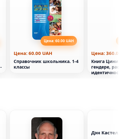
Цена: 60.00 UAH
Цена: 360
Цена: 60.00 UAH
Цена: 360.00 UAH
Справочник школьника. 1-4
Книга Циничные тео
-
классы
гендере, расе и
идентичности. И по
они губительны для
всех
Дэн Кастелланета