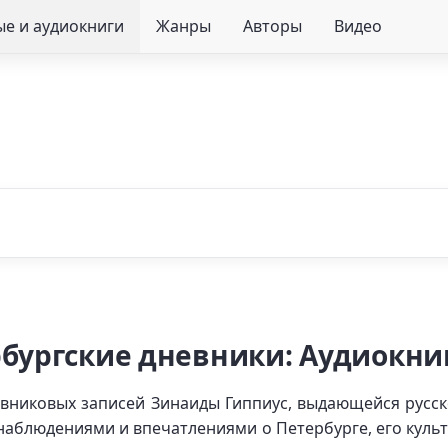
е и аудиокниги
Жанры
Авторы
Видео
рбургские дневники: Аудиокни
евниковых записей Зинаиды Гиппиус, выдающейся русск
наблюдениями и впечатлениями о Петербурге, его куль