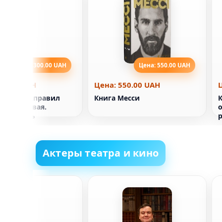
Цена: 300.00 UAH
Цена: 550.00 UAH
00.00 UAH
Цена: 550.00 UAH
тлант расправил
Книга Месси
Часть первая.
о
змерность
Актеры театра и кино
арт