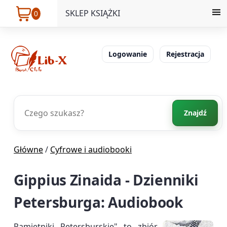
SKLEP KSIĄŻKI
0
Logowanie
Rejestracja
Znajdź
Główne
/
Cyfrowe i audiobooki
Gippius Zinaida - Dzienniki
Petersburga: Audiobook
Pamiętniki Petersburskie" to zbiór