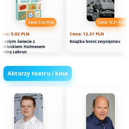
Cena: 5.02 PLN
Cena: 12.31 PLN
ena: 5.02 PLN
Cena: 12.31 PLN
a całym świecie z
Książka broni zwycięstwa
Sherlockiem Holmesem
andrą Lebrun
Aktorzy teatru i kina