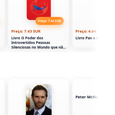
Preço: 7.43 EUR
Preço: 4
Preço: 7.43 EUR
Preço: 4.64 EUR
Livro O Poder dos
Livro Pan e ouriço de
Introvertidos Pessoas
Silenciosas no Mundo que não
pode ficar calado Susan Kane
Peter McNamara