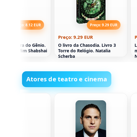
Preço: 8.12 EUR
Preço: 9.29 EUR
8.12 EUR
Preço: 9.29 EUR
P
da Aventura do Gênio.
O livro da Chasodia. Livro 3
L
 Galina e Efim Shabshai
Torre do Relógio. Natalia
n
o)
Scherba
N
Atores de teatro e cinema
astwood